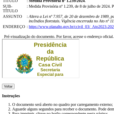
TÍTULO
:
Medida Provisória nº 1.239/2024
.
SUB-
:
Medida Provisória nº 1.239, de 8 de julho de 2024.
TÍTULO
ASSUNTO
:
Altera a Lei nº 7.957, de 20 de dezembro de 1989, p
incêndios florestais. Vigência encerrada no Ato nº 11
ENDEREÇO
:
https://www.planalto.gov.br/ccivil_03/_Ato2023-
Pré-visualização do documento. Por favor, acesse o endereço oficial.
Voltar
Instruções
O documento será aberto no quadro por carregamento externo;
Aguarde alguns segundos para receber o documento. Pode dem
Para imprimir, clique no botão correspondente nesta página;