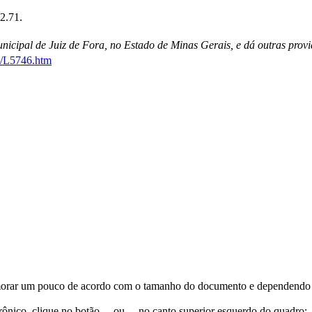
2.71.
nicipal de Juiz de Fora, no Estado de Minas Gerais, e dá outras provi
79/L5746.htm
orar um pouco de acordo com o tamanho do documento e dependendo d
trônico, clique no botão
ou
no canto superior esquerdo do quadro;