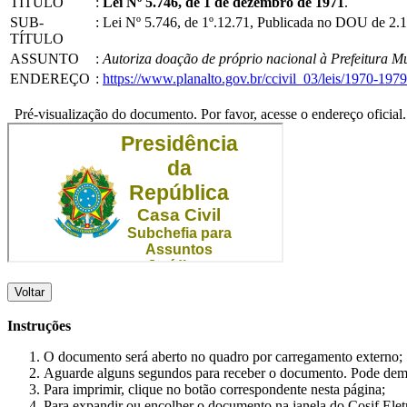
TÍTULO
:
Lei Nº 5.746, de 1 de dezembro de 1971
.
SUB-
:
Lei Nº 5.746, de 1º.12.71, Publicada no DOU de 2.1
TÍTULO
ASSUNTO
:
Autoriza doação de próprio nacional à Prefeitura Mu
ENDEREÇO
:
https://www.planalto.gov.br/ccivil_03/leis/1970-19
Pré-visualização do documento. Por favor, acesse o endereço oficial.
Voltar
Instruções
O documento será aberto no quadro por carregamento externo;
Aguarde alguns segundos para receber o documento. Pode dem
Para imprimir, clique no botão correspondente nesta página;
Para expandir ou encolher o documento na janela do Cosif Ele