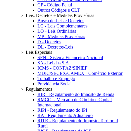
CP - Código Penal
Outros Códigos e CLT
Leis, Decretos e Medidas Provisórias
Busca de Leis e Decretos
LC - Leis Complementares
LO - Leis Ordinárias
MP - Medidas Provisórias
D - Decretos
DL - Decretos-Leis
Leis Especiais
SFN - Sistema Financeiro Nacional
SA - Lei das S.A.
ICMS - CONFAZ/SINIEF
MDIC/SECEX/CAMEX - Comércio Exterior
Trabalho e Emprego
Previdência Social
Regulamentos
RIR - Regulamento do Imposto de Renda
RMCCI - Mercado de Câmbio e Capital
Internacional
RIPI - Regulamento do IPI
RA - Regulamento Aduaneiro
RITR - Regulamento do Imposto Territorial
Rural