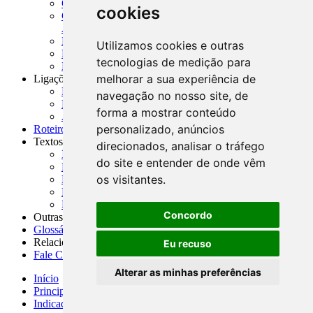
CADOC - Catálogo de Documentos
cookies
CNAE-CONCLA - Classificação Nacional de
Atividades Econômicas
PMF - Cartilhas do BCB
Utilizamos cookies e outras
Manuais Auxiliares do BCB e Cosif-e
tecnologias de medição para
Resenhas Diárias Governamentais
melhorar a sua experiência de
Ligações Externas
Links Úteis
navegação no nosso site, de
Presidência da República
forma a mostrar conteúdo
Agências Nacionais Reguladoras
personalizado, anúncios
Roteiros para Estudos
Textos
direcionados, analisar o tráfego
Índice de Textos
do site e entender de onde vêm
Editorial
os visitantes.
Monografias
Na Imprensa
Fórum de Discussão
Concordo
Outras ferramentas
Glossário
Relacionamento
Eu recuso
Fale Conosco
Alterar as minhas preferências
Início
Principais notícias
Indicadores