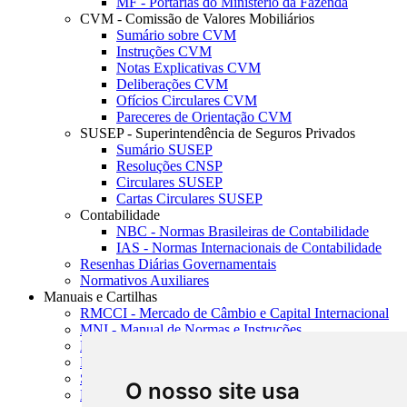
MF - Portarias do Ministério da Fazenda
CVM - Comissão de Valores Mobiliários
Sumário sobre CVM
Instruções CVM
Notas Explicativas CVM
Deliberações CVM
Ofícios Circulares CVM
Pareceres de Orientação CVM
SUSEP - Superintendência de Seguros Privados
Sumário SUSEP
Resoluções CNSP
Circulares SUSEP
Cartas Circulares SUSEP
Contabilidade
NBC - Normas Brasileiras de Contabilidade
IAS - Normas Internacionais de Contabilidade
Resenhas Diárias Governamentais
Normativos Auxiliares
Manuais e Cartilhas
RMCCI - Mercado de Câmbio e Capital Internacional
MNI - Manual de Normas e Instruções
MTVM - Manual de Títulos e Valores Mobiliários
MCR - Manual de Crédito Rural
SISORF - Manual de Organização do SFN
O nosso site usa
MASUP - Manual de Supervisão Bancária