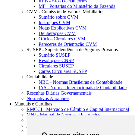
RFB - Atos Declaratórios
MF - Portarias do Ministério da Fazenda
CVM - Comissão de Valores Mobiliários
Sumário sobre CVM
Instruções CVM
Notas Explicativas CVM
Deliberações CVM
Ofícios Circulares CVM
Pareceres de Orientação CVM
SUSEP - Superintendência de Seguros Privados
Sumário SUSEP
Resoluções CNSP
Circulares SUSEP
Cartas Circulares SUSEP
Contabilidade
NBC - Normas Brasileiras de Contabilidade
IAS - Normas Internacionais de Contabilidade
Resenhas Diárias Governamentais
Normativos Auxiliares
Manuais e Cartilhas
RMCCI - Mercado de Câmbio e Capital Internacional
MNI - Manual de Normas e Instruções
MTVM - Manual de Títulos e Valores Mobiliários
MCR - Manual de Crédito Rural
SISORF - Manual de Organização do SFN