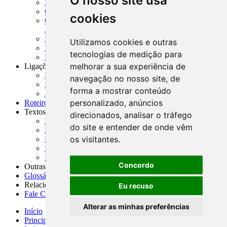
O nosso site usa
MASUP - Manual de Supervisão Bancária
CADOC - Catálogo de Documentos
cookies
CNAE-CONCLA - Classificação Nacional de
Atividades Econômicas
PMF - Cartilhas do BCB
Utilizamos cookies e outras
Manuais Auxiliares do BCB e Cosif-e
tecnologias de medição para
Resenhas Diárias Governamentais
melhorar a sua experiência de
Ligações Externas
Links Úteis
navegação no nosso site, de
Presidência da República
forma a mostrar conteúdo
Agências Nacionais Reguladoras
personalizado, anúncios
Roteiros para Estudos
Textos
direcionados, analisar o tráfego
Índice de Textos
do site e entender de onde vêm
Editorial
os visitantes.
Monografias
Na Imprensa
Fórum de Discussão
Concordo
Outras ferramentas
Glossário
Relacionamento
Eu recuso
Fale Conosco
Alterar as minhas preferências
Início
Principais notícias