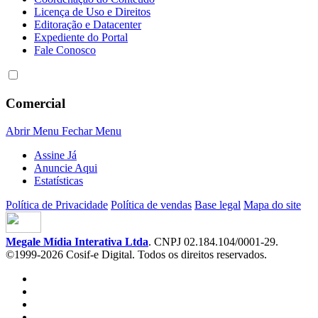
Licença de Uso e Direitos
Editoração e Datacenter
Expediente do Portal
Fale Conosco
Comercial
Abrir Menu
Fechar Menu
Assine Já
Anuncie Aqui
Estatísticas
Política de Privacidade
Política de vendas
Base legal
Mapa do site
Megale Mídia Interativa Ltda
. CNPJ 02.184.104/0001-29.
©1999-2026 Cosif-e Digital. Todos os direitos reservados.