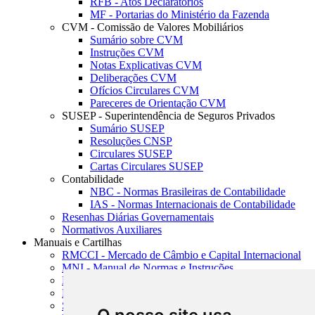
RFB - Atos Declaratórios
MF - Portarias do Ministério da Fazenda
CVM - Comissão de Valores Mobiliários
Sumário sobre CVM
Instruções CVM
Notas Explicativas CVM
Deliberações CVM
Ofícios Circulares CVM
Pareceres de Orientação CVM
SUSEP - Superintendência de Seguros Privados
Sumário SUSEP
Resoluções CNSP
Circulares SUSEP
Cartas Circulares SUSEP
Contabilidade
NBC - Normas Brasileiras de Contabilidade
IAS - Normas Internacionais de Contabilidade
Resenhas Diárias Governamentais
Normativos Auxiliares
Manuais e Cartilhas
RMCCI - Mercado de Câmbio e Capital Internacional
MNI - Manual de Normas e Instruções
MTVM - Manual de Títulos e Valores Mobiliários
MCR - Manual de Crédito Rural
SISORF - Manual de Organização do SFN