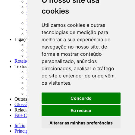
O nosso site usa
MASUP - Manual de Supervisão Bancária
CADOC - Catálogo de Documentos
cookies
CNAE-CONCLA - Classificação Nacional de
Atividades Econômicas
PMF - Cartilhas do BCB
Utilizamos cookies e outras
Manuais Auxiliares do BCB e Cosif-e
tecnologias de medição para
Resenhas Diárias Governamentais
melhorar a sua experiência de
Ligações Externas
Links Úteis
navegação no nosso site, de
Presidência da República
forma a mostrar conteúdo
Agências Nacionais Reguladoras
personalizado, anúncios
Roteiros para Estudos
Textos
direcionados, analisar o tráfego
Índice de Textos
do site e entender de onde vêm
Editorial
os visitantes.
Monografias
Na Imprensa
Fórum de Discussão
Concordo
Outras ferramentas
Glossário
Relacionamento
Eu recuso
Fale Conosco
Alterar as minhas preferências
Início
Principais notícias