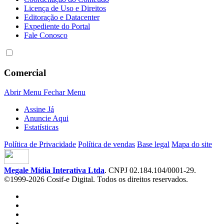
Licença de Uso e Direitos
Editoração e Datacenter
Expediente do Portal
Fale Conosco
Comercial
Abrir Menu
Fechar Menu
Assine Já
Anuncie Aqui
Estatísticas
Política de Privacidade
Política de vendas
Base legal
Mapa do site
Megale Mídia Interativa Ltda
. CNPJ 02.184.104/0001-29.
©1999-2026 Cosif-e Digital. Todos os direitos reservados.