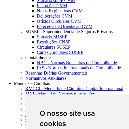
Sumário sobre CVM
Instruções CVM
Notas Explicativas CVM
Deliberações CVM
Ofícios Circulares CVM
Pareceres de Orientação CVM
SUSEP - Superintendência de Seguros Privados
Sumário SUSEP
Resoluções CNSP
Circulares SUSEP
Cartas Circulares SUSEP
Contabilidade
NBC - Normas Brasileiras de Contabilidade
IAS - Normas Internacionais de Contabilidade
Resenhas Diárias Governamentais
Normativos Auxiliares
Manuais e Cartilhas
RMCCI - Mercado de Câmbio e Capital Internacional
MNI - Manual de Normas e Instruções
MTVM - Manual de Títulos e Valores Mobiliários
MCR - Manual de Crédito Rural
SISORF - Manual de Organização do SFN
O nosso site usa
MASUP - Manual de Supervisão Bancária
CADOC - Catálogo de Documentos
cookies
CNAE-CONCLA - Classificação Nacional de