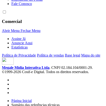
Fale Conosco
Comercial
Abrir Menu
Fechar Menu
Assine Já
Anuncie Aqui
Estatísticas
Política de Privacidade
Política de vendas
Base legal
Mapa do site
Megale Mídia Interativa Ltda
. CNPJ 02.184.104/0001-29.
©1999-2026 Cosif-e Digital. Todos os direitos reservados.
Página Inicial
Sumário das referências técnicas