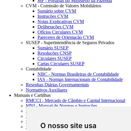
MF - Portarias do Ministério da Fazenda
CVM - Comissão de Valores Mobiliários
Sumário sobre CVM
Instruções CVM
Notas Explicativas CVM
Deliberações CVM
Ofícios Circulares CVM
Pareceres de Orientação CVM
SUSEP - Superintendência de Seguros Privados
Sumário SUSEP
Resoluções CNSP
Circulares SUSEP
Cartas Circulares SUSEP
Contabilidade
NBC - Normas Brasileiras de Contabilidade
IAS - Normas Internacionais de Contabilidade
Resenhas Diárias Governamentais
Normativos Auxiliares
Manuais e Cartilhas
RMCCI - Mercado de Câmbio e Capital Internacional
MNI - Manual de Normas e Instruções
MTVM - Manual de Títulos e Valores Mobiliários
MCR - Manual de Crédito Rural
SISORF - Manual de Organização do SFN
O nosso site usa
MASUP - Manual de Supervisão Bancária