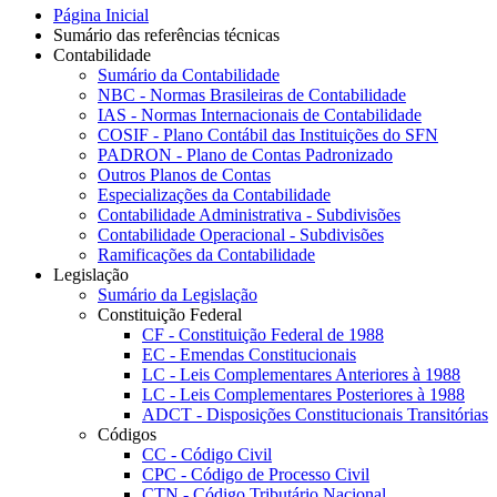
Página Inicial
Sumário das referências técnicas
Contabilidade
Sumário da Contabilidade
NBC - Normas Brasileiras de Contabilidade
IAS - Normas Internacionais de Contabilidade
COSIF - Plano Contábil das Instituições do SFN
PADRON - Plano de Contas Padronizado
Outros Planos de Contas
Especializações da Contabilidade
Contabilidade Administrativa - Subdivisões
Contabilidade Operacional - Subdivisões
Ramificações da Contabilidade
Legislação
Sumário da Legislação
Constituição Federal
CF - Constituição Federal de 1988
EC - Emendas Constitucionais
LC - Leis Complementares Anteriores à 1988
LC - Leis Complementares Posteriores à 1988
ADCT - Disposições Constitucionais Transitórias
Códigos
CC - Código Civil
CPC - Código de Processo Civil
CTN - Código Tributário Nacional