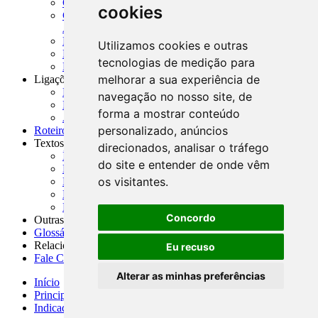
CADOC - Catálogo de Documentos
cookies
CNAE-CONCLA - Classificação Nacional de
Atividades Econômicas
PMF - Cartilhas do BCB
Utilizamos cookies e outras
Manuais Auxiliares do BCB e Cosif-e
tecnologias de medição para
Resenhas Diárias Governamentais
melhorar a sua experiência de
Ligações Externas
Links Úteis
navegação no nosso site, de
Presidência da República
forma a mostrar conteúdo
Agências Nacionais Reguladoras
personalizado, anúncios
Roteiros para Estudos
Textos
direcionados, analisar o tráfego
Índice de Textos
do site e entender de onde vêm
Editorial
os visitantes.
Monografias
Na Imprensa
Fórum de Discussão
Concordo
Outras ferramentas
Glossário
Relacionamento
Eu recuso
Fale Conosco
Alterar as minhas preferências
Início
Principais notícias
Indicadores