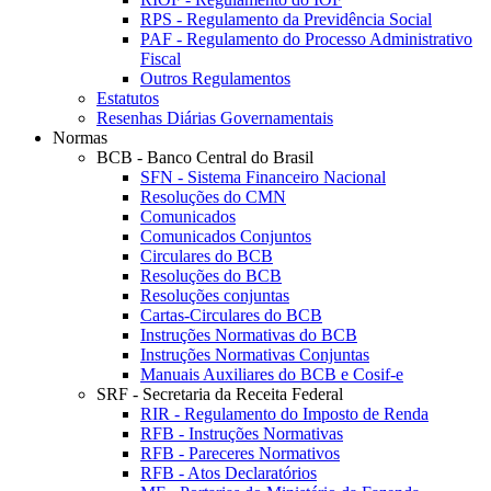
RPS - Regulamento da Previdência Social
PAF - Regulamento do Processo Administrativo
Fiscal
Outros Regulamentos
Estatutos
Resenhas Diárias Governamentais
Normas
BCB - Banco Central do Brasil
SFN - Sistema Financeiro Nacional
Resoluções do CMN
Comunicados
Comunicados Conjuntos
Circulares do BCB
Resoluções do BCB
Resoluções conjuntas
Cartas-Circulares do BCB
Instruções Normativas do BCB
Instruções Normativas Conjuntas
Manuais Auxiliares do BCB e Cosif-e
SRF - Secretaria da Receita Federal
RIR - Regulamento do Imposto de Renda
RFB - Instruções Normativas
RFB - Pareceres Normativos
RFB - Atos Declaratórios