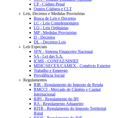
CP - Código Penal
Outros Códigos e CLT
Leis, Decretos e Medidas Provisórias
Busca de Leis e Decretos
LC - Leis Complementares
LO - Leis Ordinárias
MP - Medidas Provisórias
D - Decretos
DL - Decretos-Leis
Leis Especiais
SFN - Sistema Financeiro Nacional
SA - Lei das S.A.
ICMS - CONFAZ/SINIEF
MDIC/SECEX/CAMEX - Comércio Exterior
Trabalho e Emprego
Previdência Social
Regulamentos
RIR - Regulamento do Imposto de Renda
RMCCI - Mercado de Câmbio e Capital
Internacional
RIPI - Regulamento do IPI
RA - Regulamento Aduaneiro
RITR - Regulamento do Imposto Territorial
Rural
RIOF - Regulamento do IOF