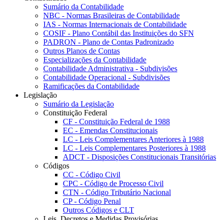
Sumário da Contabilidade
NBC - Normas Brasileiras de Contabilidade
IAS - Normas Internacionais de Contabilidade
COSIF - Plano Contábil das Instituições do SFN
PADRON - Plano de Contas Padronizado
Outros Planos de Contas
Especializações da Contabilidade
Contabilidade Administrativa - Subdivisões
Contabilidade Operacional - Subdivisões
Ramificações da Contabilidade
Legislação
Sumário da Legislação
Constituição Federal
CF - Constituição Federal de 1988
EC - Emendas Constitucionais
LC - Leis Complementares Anteriores à 1988
LC - Leis Complementares Posteriores à 1988
ADCT - Disposições Constitucionais Transitórias
Códigos
CC - Código Civil
CPC - Código de Processo Civil
CTN - Código Tributário Nacional
CP - Código Penal
Outros Códigos e CLT
Leis, Decretos e Medidas Provisórias