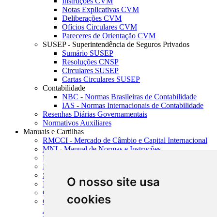
Instruções CVM
Notas Explicativas CVM
Deliberações CVM
Ofícios Circulares CVM
Pareceres de Orientação CVM
SUSEP - Superintendência de Seguros Privados
Sumário SUSEP
Resoluções CNSP
Circulares SUSEP
Cartas Circulares SUSEP
Contabilidade
NBC - Normas Brasileiras de Contabilidade
IAS - Normas Internacionais de Contabilidade
Resenhas Diárias Governamentais
Normativos Auxiliares
Manuais e Cartilhas
RMCCI - Mercado de Câmbio e Capital Internacional
MNI - Manual de Normas e Instruções
MTVM - Manual de Títulos e Valores Mobiliários
MCR - Manual de Crédito Rural
SISORF - Manual de Organização do SFN
O nosso site usa
MASUP - Manual de Supervisão Bancária
CADOC - Catálogo de Documentos
cookies
CNAE-CONCLA - Classificação Nacional de
Atividades Econômicas