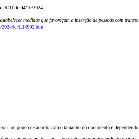
no DOU de 04/10/2024..
 estabelecer medidas que favoreçam a inserção de pessoas com transto
6/2024/lei/L14992.htm
orar um pouco de acordo com o tamanho do documento e dependendo d
trônico, clique no botão
ou
no canto superior esquerdo do quadro;