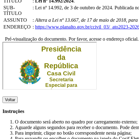
TÍTULO
:
Lei nº 14.992/2024
.
SUB-
:
Lei nº 14.992, de 3 de outubro de 2024. Publicada 
TÍTULO
ASSUNTO
:
Altera a Lei nº 13.667, de 17 de maio de 2018, para
ENDEREÇO
:
https://www.planalto.gov.br/ccivil_03/_ato2023-202
Pré-visualização do documento. Por favor, acesse o endereço oficial.
Voltar
Instruções
O documento será aberto no quadro por carregamento externo;
Aguarde alguns segundos para receber o documento. Pode dem
Para imprimir, clique no botão correspondente nesta página;
Para expandir ou encolher o documento na janela do Cosif Ele