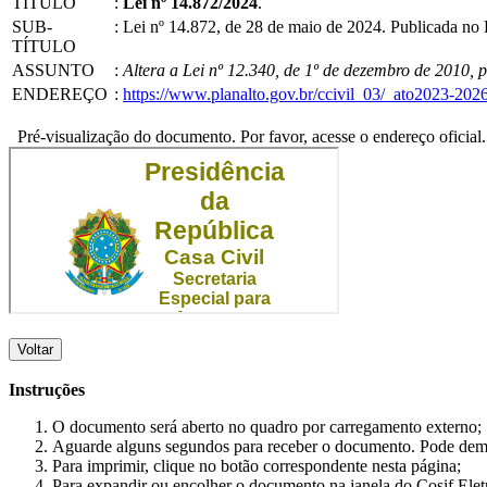
TÍTULO
:
Lei nº 14.872/2024
.
SUB-
:
Lei nº 14.872, de 28 de maio de 2024. Publicada n
TÍTULO
ASSUNTO
:
Altera a Lei nº 12.340, de 1º de dezembro de 2010, p
ENDEREÇO
:
https://www.planalto.gov.br/ccivil_03/_ato2023-202
Pré-visualização do documento. Por favor, acesse o endereço oficial.
Voltar
Instruções
O documento será aberto no quadro por carregamento externo;
Aguarde alguns segundos para receber o documento. Pode dem
Para imprimir, clique no botão correspondente nesta página;
Para expandir ou encolher o documento na janela do Cosif Ele