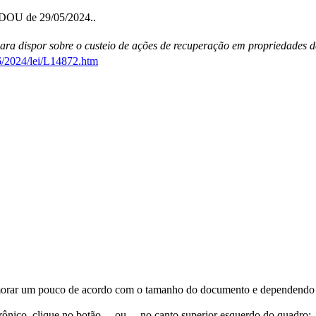
o DOU de 29/05/2024..
ara dispor sobre o custeio de ações de recuperação em propriedades de 
6/2024/lei/L14872.htm
orar um pouco de acordo com o tamanho do documento e dependendo d
trônico, clique no botão
ou
no canto superior esquerdo do quadro;