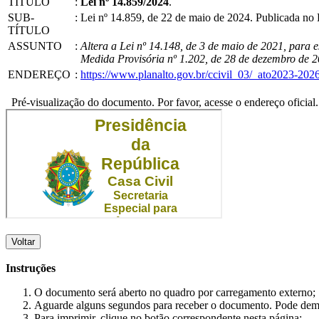
TÍTULO
:
Lei nº 14.859/2024
.
SUB-
:
Lei nº 14.859, de 22 de maio de 2024. Publicada n
TÍTULO
ASSUNTO
:
Altera a Lei nº 14.148, de 3 de maio de 2021, para 
Medida Provisória nº 1.202, de 28 de dezembro de 2
ENDEREÇO
:
https://www.planalto.gov.br/ccivil_03/_ato2023-202
Pré-visualização do documento. Por favor, acesse o endereço oficial.
Voltar
Instruções
O documento será aberto no quadro por carregamento externo;
Aguarde alguns segundos para receber o documento. Pode dem
Para imprimir, clique no botão correspondente nesta página;