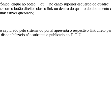
trônico, clique no botão
ou
no canto superior esquerdo do quadro;
ue com o botão direito sobre o link ou dentro do quadro do documento 
link estiver quebrado;
turado pelo sistema do portal apresenta o respectivo link direto para d
i disponibilizado não substitui o publicado no D.O.U.