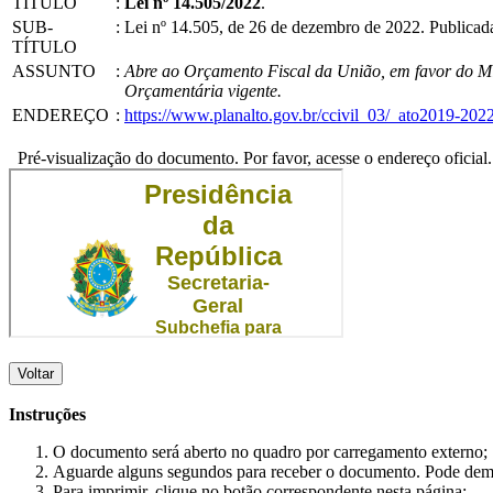
TÍTULO
:
Lei nº 14.505/2022
.
SUB-
:
Lei nº 14.505, de 26 de dezembro de 2022. Publica
TÍTULO
ASSUNTO
:
Abre ao Orçamento Fiscal da União, em favor do Min
Orçamentária vigente.
ENDEREÇO
:
https://www.planalto.gov.br/ccivil_03/_ato2019-202
Pré-visualização do documento. Por favor, acesse o endereço oficial.
Voltar
Instruções
O documento será aberto no quadro por carregamento externo;
Aguarde alguns segundos para receber o documento. Pode dem
Para imprimir, clique no botão correspondente nesta página;