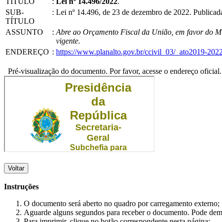
TÍTULO
:
Lei nº 14.496/2022
.
SUB-
:
Lei nº 14.496, de 23 de dezembro de 2022. Publicad
TÍTULO
ASSUNTO
:
Abre ao Orçamento Fiscal da União, em favor do Min
vigente.
ENDEREÇO
:
https://www.planalto.gov.br/ccivil_03/_ato2019-202
Pré-visualização do documento. Por favor, acesse o endereço oficial.
Voltar
Instruções
O documento será aberto no quadro por carregamento externo;
Aguarde alguns segundos para receber o documento. Pode dem
Para imprimir, clique no botão correspondente nesta página;