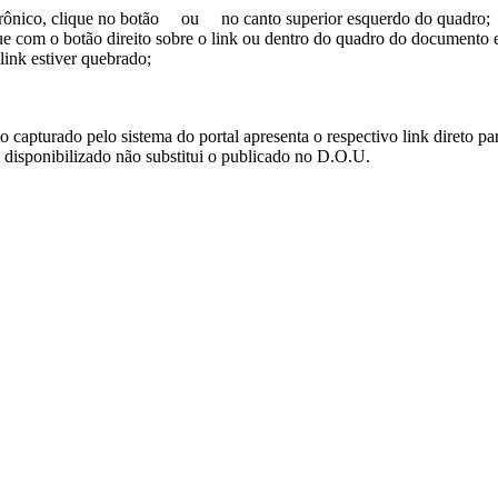
trônico, clique no botão
ou
no canto superior esquerdo do quadro;
ue com o botão direito sobre o link ou dentro do quadro do documento 
link estiver quebrado;
turado pelo sistema do portal apresenta o respectivo link direto para d
i disponibilizado não substitui o publicado no D.O.U.