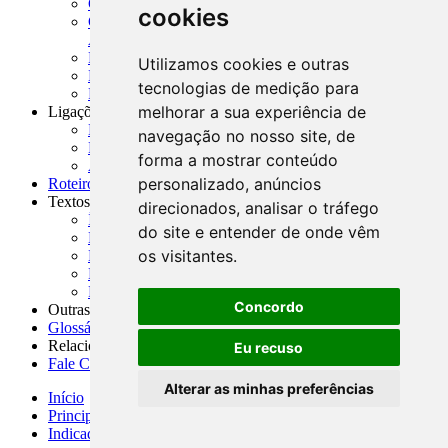
CADOC - Catálogo de Documentos
cookies
CNAE-CONCLA - Classificação Nacional de
Atividades Econômicas
PMF - Cartilhas do BCB
Utilizamos cookies e outras
Manuais Auxiliares do BCB e Cosif-e
tecnologias de medição para
Resenhas Diárias Governamentais
melhorar a sua experiência de
Ligações Externas
Links Úteis
navegação no nosso site, de
Presidência da República
forma a mostrar conteúdo
Agências Nacionais Reguladoras
personalizado, anúncios
Roteiros para Estudos
Textos
direcionados, analisar o tráfego
Índice de Textos
do site e entender de onde vêm
Editorial
os visitantes.
Monografias
Na Imprensa
Fórum de Discussão
Concordo
Outras ferramentas
Glossário
Relacionamento
Eu recuso
Fale Conosco
Alterar as minhas preferências
Início
Principais notícias
Indicadores