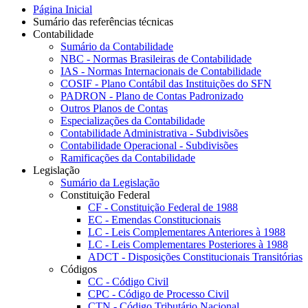
Página Inicial
Sumário das referências técnicas
Contabilidade
Sumário da Contabilidade
NBC - Normas Brasileiras de Contabilidade
IAS - Normas Internacionais de Contabilidade
COSIF - Plano Contábil das Instituições do SFN
PADRON - Plano de Contas Padronizado
Outros Planos de Contas
Especializações da Contabilidade
Contabilidade Administrativa - Subdivisões
Contabilidade Operacional - Subdivisões
Ramificações da Contabilidade
Legislação
Sumário da Legislação
Constituição Federal
CF - Constituição Federal de 1988
EC - Emendas Constitucionais
LC - Leis Complementares Anteriores à 1988
LC - Leis Complementares Posteriores à 1988
ADCT - Disposições Constitucionais Transitórias
Códigos
CC - Código Civil
CPC - Código de Processo Civil
CTN - Código Tributário Nacional