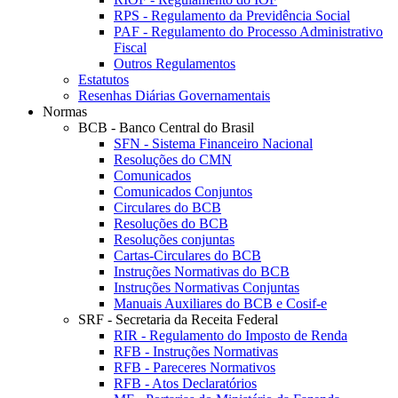
RPS - Regulamento da Previdência Social
PAF - Regulamento do Processo Administrativo
Fiscal
Outros Regulamentos
Estatutos
Resenhas Diárias Governamentais
Normas
BCB - Banco Central do Brasil
SFN - Sistema Financeiro Nacional
Resoluções do CMN
Comunicados
Comunicados Conjuntos
Circulares do BCB
Resoluções do BCB
Resoluções conjuntas
Cartas-Circulares do BCB
Instruções Normativas do BCB
Instruções Normativas Conjuntas
Manuais Auxiliares do BCB e Cosif-e
SRF - Secretaria da Receita Federal
RIR - Regulamento do Imposto de Renda
RFB - Instruções Normativas
RFB - Pareceres Normativos
RFB - Atos Declaratórios