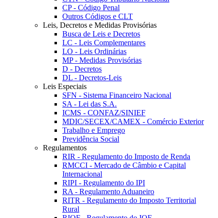
CP - Código Penal
Outros Códigos e CLT
Leis, Decretos e Medidas Provisórias
Busca de Leis e Decretos
LC - Leis Complementares
LO - Leis Ordinárias
MP - Medidas Provisórias
D - Decretos
DL - Decretos-Leis
Leis Especiais
SFN - Sistema Financeiro Nacional
SA - Lei das S.A.
ICMS - CONFAZ/SINIEF
MDIC/SECEX/CAMEX - Comércio Exterior
Trabalho e Emprego
Previdência Social
Regulamentos
RIR - Regulamento do Imposto de Renda
RMCCI - Mercado de Câmbio e Capital
Internacional
RIPI - Regulamento do IPI
RA - Regulamento Aduaneiro
RITR - Regulamento do Imposto Territorial
Rural
RIOF - Regulamento do IOF