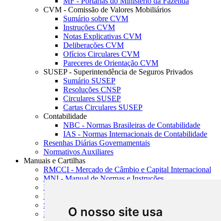
MF - Portarias do Ministério da Fazenda
CVM - Comissão de Valores Mobiliários
Sumário sobre CVM
Instruções CVM
Notas Explicativas CVM
Deliberações CVM
Ofícios Circulares CVM
Pareceres de Orientação CVM
SUSEP - Superintendência de Seguros Privados
Sumário SUSEP
Resoluções CNSP
Circulares SUSEP
Cartas Circulares SUSEP
Contabilidade
NBC - Normas Brasileiras de Contabilidade
IAS - Normas Internacionais de Contabilidade
Resenhas Diárias Governamentais
Normativos Auxiliares
Manuais e Cartilhas
RMCCI - Mercado de Câmbio e Capital Internacional
MNI - Manual de Normas e Instruções
MTVM - Manual de Títulos e Valores Mobiliários
MCR - Manual de Crédito Rural
SISORF - Manual de Organização do SFN
O nosso site usa
MASUP - Manual de Supervisão Bancária