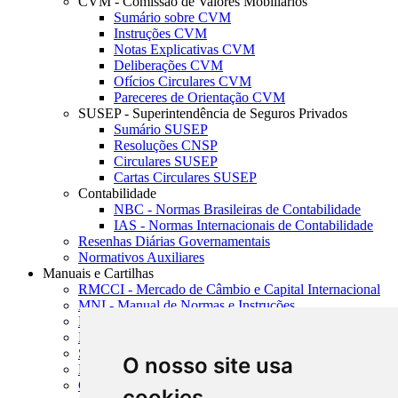
CVM - Comissão de Valores Mobiliários
Sumário sobre CVM
Instruções CVM
Notas Explicativas CVM
Deliberações CVM
Ofícios Circulares CVM
Pareceres de Orientação CVM
SUSEP - Superintendência de Seguros Privados
Sumário SUSEP
Resoluções CNSP
Circulares SUSEP
Cartas Circulares SUSEP
Contabilidade
NBC - Normas Brasileiras de Contabilidade
IAS - Normas Internacionais de Contabilidade
Resenhas Diárias Governamentais
Normativos Auxiliares
Manuais e Cartilhas
RMCCI - Mercado de Câmbio e Capital Internacional
MNI - Manual de Normas e Instruções
MTVM - Manual de Títulos e Valores Mobiliários
MCR - Manual de Crédito Rural
SISORF - Manual de Organização do SFN
O nosso site usa
MASUP - Manual de Supervisão Bancária
CADOC - Catálogo de Documentos
cookies