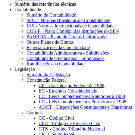
Sumário das referências técnicas
Contabilidade
Sumário da Contabilidade
NBC - Normas Brasileiras de Contabilidade
IAS - Normas Internacionais de Contabilidade
COSIF - Plano Contábil das Instituições do SFN
PADRON - Plano de Contas Padronizado
Outros Planos de Contas
Especializações da Contabilidade
Contabilidade Administrativa - Subdivisões
Contabilidade Operacional - Subdivisões
Ramificações da Contabilidade
Legislação
Sumário da Legislação
Constituição Federal
CF - Constituição Federal de 1988
EC - Emendas Constitucionais
LC - Leis Complementares Anteriores à 1988
LC - Leis Complementares Posteriores à 1988
ADCT - Disposições Constitucionais Transitórias
Códigos
CC - Código Civil
CPC - Código de Processo Civil
CTN - Código Tributário Nacional
CP - Código Penal