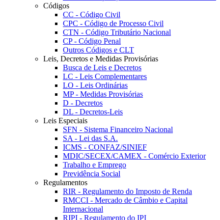
Códigos
CC - Código Civil
CPC - Código de Processo Civil
CTN - Código Tributário Nacional
CP - Código Penal
Outros Códigos e CLT
Leis, Decretos e Medidas Provisórias
Busca de Leis e Decretos
LC - Leis Complementares
LO - Leis Ordinárias
MP - Medidas Provisórias
D - Decretos
DL - Decretos-Leis
Leis Especiais
SFN - Sistema Financeiro Nacional
SA - Lei das S.A.
ICMS - CONFAZ/SINIEF
MDIC/SECEX/CAMEX - Comércio Exterior
Trabalho e Emprego
Previdência Social
Regulamentos
RIR - Regulamento do Imposto de Renda
RMCCI - Mercado de Câmbio e Capital
Internacional
RIPI - Regulamento do IPI