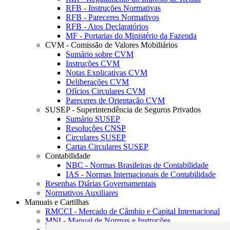
RFB - Instruções Normativas
RFB - Pareceres Normativos
RFB - Atos Declaratórios
MF - Portarias do Ministério da Fazenda
CVM - Comissão de Valores Mobiliários
Sumário sobre CVM
Instruções CVM
Notas Explicativas CVM
Deliberações CVM
Ofícios Circulares CVM
Pareceres de Orientação CVM
SUSEP - Superintendência de Seguros Privados
Sumário SUSEP
Resoluções CNSP
Circulares SUSEP
Cartas Circulares SUSEP
Contabilidade
NBC - Normas Brasileiras de Contabilidade
IAS - Normas Internacionais de Contabilidade
Resenhas Diárias Governamentais
Normativos Auxiliares
Manuais e Cartilhas
RMCCI - Mercado de Câmbio e Capital Internacional
MNI - Manual de Normas e Instruções
MTVM - Manual de Títulos e Valores Mobiliários