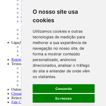
MCR - Manual de Crédito Rural
SISORF - Manual de Organização do SFN
O nosso site usa
MASUP - Manual de Supervisão Bancária
CADOC - Catálogo de Documentos
cookies
CNAE-CONCLA - Classificação Nacional de
Atividades Econômicas
PMF - Cartilhas do BCB
Utilizamos cookies e outras
Manuais Auxiliares do BCB e Cosif-e
tecnologias de medição para
Resenhas Diárias Governamentais
melhorar a sua experiência de
Ligações Externas
Links Úteis
navegação no nosso site, de
Presidência da República
forma a mostrar conteúdo
Agências Nacionais Reguladoras
personalizado, anúncios
Roteiros para Estudos
Textos
direcionados, analisar o tráfego
Índice de Textos
do site e entender de onde vêm
Editorial
os visitantes.
Monografias
Na Imprensa
Fórum de Discussão
Concordo
Outras ferramentas
Glossário
Relacionamento
Eu recuso
Fale Conosco