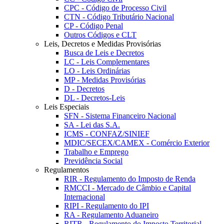
CPC - Código de Processo Civil
CTN - Código Tributário Nacional
CP - Código Penal
Outros Códigos e CLT
Leis, Decretos e Medidas Provisórias
Busca de Leis e Decretos
LC - Leis Complementares
LO - Leis Ordinárias
MP - Medidas Provisórias
D - Decretos
DL - Decretos-Leis
Leis Especiais
SFN - Sistema Financeiro Nacional
SA - Lei das S.A.
ICMS - CONFAZ/SINIEF
MDIC/SECEX/CAMEX - Comércio Exterior
Trabalho e Emprego
Previdência Social
Regulamentos
RIR - Regulamento do Imposto de Renda
RMCCI - Mercado de Câmbio e Capital
Internacional
RIPI - Regulamento do IPI
RA - Regulamento Aduaneiro
RITR - Regulamento do Imposto Territorial