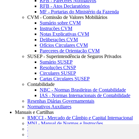
RFB - Pareceres Normativos
RFB - Atos Declaratórios
MF - Portarias do Ministério da Fazenda
CVM - Comissão de Valores Mobiliários
Sumário sobre CVM
Instruções CVM
Notas Explicativas CVM
Deliberações CVM
Ofícios Circulares CVM
Pareceres de Orientação CVM
SUSEP - Superintendência de Seguros Privados
Sumário SUSEP
Resoluções CNSP
Circulares SUSEP
Cartas Circulares SUSEP
Contabilidade
NBC - Normas Brasileiras de Contabilidade
IAS - Normas Internacionais de Contabilidade
Resenhas Diárias Governamentais
Normativos Auxiliares
Manuais e Cartilhas
RMCCI - Mercado de Câmbio e Capital Internacional
MNI - Manual de Normas e Instruções
MTVM - Manual de Títulos e Valores Mobiliários
MCR - Manual de Crédito Rural