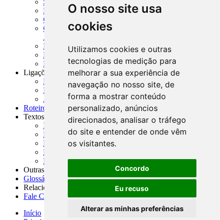
SISORF - Manual de Organização do SFN
O nosso site usa
MASUP - Manual de Supervisão Bancária
CADOC - Catálogo de Documentos
cookies
CNAE-CONCLA - Classificação Nacional de
Atividades Econômicas
PMF - Cartilhas do BCB
Utilizamos cookies e outras
Manuais Auxiliares do BCB e Cosif-e
tecnologias de medição para
Resenhas Diárias Governamentais
melhorar a sua experiência de
Ligações Externas
Links Úteis
navegação no nosso site, de
Presidência da República
forma a mostrar conteúdo
Agências Nacionais Reguladoras
personalizado, anúncios
Roteiros para Estudos
Textos
direcionados, analisar o tráfego
Índice de Textos
do site e entender de onde vêm
Editorial
os visitantes.
Monografias
Na Imprensa
Fórum de Discussão
Concordo
Outras ferramentas
Glossário
Relacionamento
Eu recuso
Fale Conosco
Alterar as minhas preferências
Início