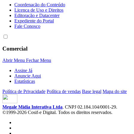
Coordenação do Conteúdo
Licença de Uso e Direitos
Editoração e Datacenter
Expediente do Portal
Fale Conosco
Comercial
Abrir Menu
Fechar Menu
Assine Já
Anuncie Aqui
Estatísticas
Política de Privacidade
Política de vendas
Base legal
Mapa do site
Megale Mídia Interativa Ltda
. CNPJ 02.184.104/0001-29.
©1999-2026 Cosif-e Digital. Todos os direitos reservados.