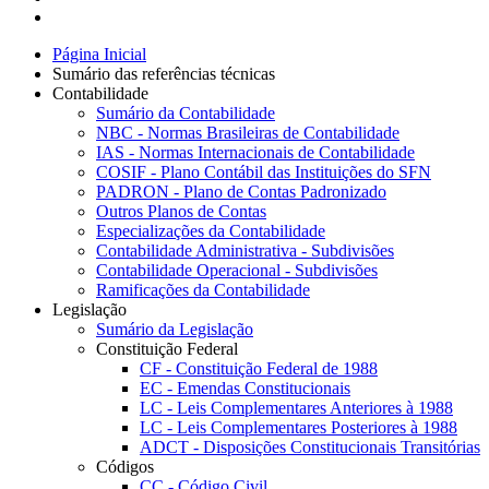
Página Inicial
Sumário das referências técnicas
Contabilidade
Sumário da Contabilidade
NBC - Normas Brasileiras de Contabilidade
IAS - Normas Internacionais de Contabilidade
COSIF - Plano Contábil das Instituições do SFN
PADRON - Plano de Contas Padronizado
Outros Planos de Contas
Especializações da Contabilidade
Contabilidade Administrativa - Subdivisões
Contabilidade Operacional - Subdivisões
Ramificações da Contabilidade
Legislação
Sumário da Legislação
Constituição Federal
CF - Constituição Federal de 1988
EC - Emendas Constitucionais
LC - Leis Complementares Anteriores à 1988
LC - Leis Complementares Posteriores à 1988
ADCT - Disposições Constitucionais Transitórias
Códigos
CC - Código Civil