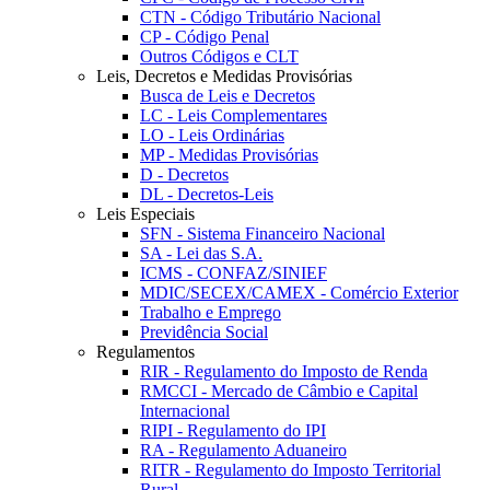
CTN - Código Tributário Nacional
CP - Código Penal
Outros Códigos e CLT
Leis, Decretos e Medidas Provisórias
Busca de Leis e Decretos
LC - Leis Complementares
LO - Leis Ordinárias
MP - Medidas Provisórias
D - Decretos
DL - Decretos-Leis
Leis Especiais
SFN - Sistema Financeiro Nacional
SA - Lei das S.A.
ICMS - CONFAZ/SINIEF
MDIC/SECEX/CAMEX - Comércio Exterior
Trabalho e Emprego
Previdência Social
Regulamentos
RIR - Regulamento do Imposto de Renda
RMCCI - Mercado de Câmbio e Capital
Internacional
RIPI - Regulamento do IPI
RA - Regulamento Aduaneiro
RITR - Regulamento do Imposto Territorial
Rural