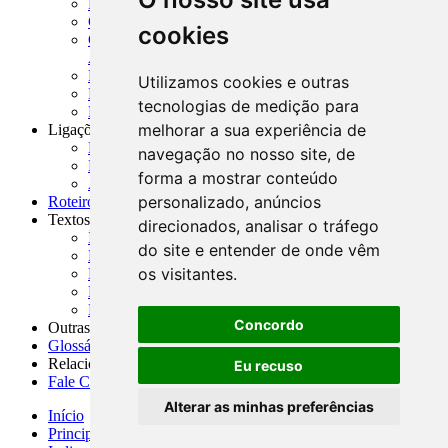
MASUP - Manual de Supervisão Bancária
CADOC - Catálogo de Documentos
cookies
CNAE-CONCLA - Classificação Nacional de
Atividades Econômicas
PMF - Cartilhas do BCB
Utilizamos cookies e outras
Manuais Auxiliares do BCB e Cosif-e
tecnologias de medição para
Resenhas Diárias Governamentais
melhorar a sua experiência de
Ligações Externas
Links Úteis
navegação no nosso site, de
Presidência da República
forma a mostrar conteúdo
Agências Nacionais Reguladoras
personalizado, anúncios
Roteiros para Estudos
Textos
direcionados, analisar o tráfego
Índice de Textos
do site e entender de onde vêm
Editorial
os visitantes.
Monografias
Na Imprensa
Fórum de Discussão
Concordo
Outras ferramentas
Glossário
Relacionamento
Eu recuso
Fale Conosco
Alterar as minhas preferências
Início
Principais notícias