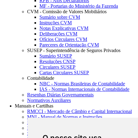
RFB - Atos Declaratórios
MF - Portarias do Ministério da Fazenda
CVM - Comissão de Valores Mobiliários
Sumário sobre CVM
Instruções CVM
Notas Explicativas CVM
Deliberações CVM
Ofícios Circulares CVM
Pareceres de Orientação CVM
SUSEP - Superintendência de Seguros Privados
Sumário SUSEP
Resoluções CNSP
Circulares SUSEP
Cartas Circulares SUSEP
Contabilidade
NBC - Normas Brasileiras de Contabilidade
IAS - Normas Internacionais de Contabilidade
Resenhas Diárias Governamentais
Normativos Auxiliares
Manuais e Cartilhas
RMCCI - Mercado de Câmbio e Capital Internacional
MNI - Manual de Normas e Instruções
MTVM - Manual de Títulos e Valores Mobiliários
MCR - Manual de Crédito Rural
SISORF - Manual de Organização do SFN
O nosso site usa