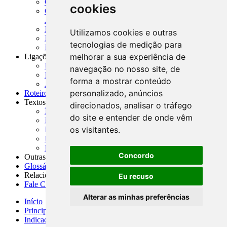
CADOC - Catálogo de Documentos
cookies
CNAE-CONCLA - Classificação Nacional de
Atividades Econômicas
PMF - Cartilhas do BCB
Utilizamos cookies e outras
Manuais Auxiliares do BCB e Cosif-e
tecnologias de medição para
Resenhas Diárias Governamentais
melhorar a sua experiência de
Ligações Externas
Links Úteis
navegação no nosso site, de
Presidência da República
forma a mostrar conteúdo
Agências Nacionais Reguladoras
personalizado, anúncios
Roteiros para Estudos
Textos
direcionados, analisar o tráfego
Índice de Textos
do site e entender de onde vêm
Editorial
os visitantes.
Monografias
Na Imprensa
Fórum de Discussão
Concordo
Outras ferramentas
Glossário
Relacionamento
Eu recuso
Fale Conosco
Alterar as minhas preferências
Início
Principais notícias
Indicadores