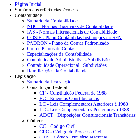
Página Inicial
Sumário das referências técnicas
Contabilidade
Sumário da Contabilidade
NBC - Normas Brasileiras de Contabilidade
IAS - Normas Internacionais de Contabilidade
COSIF - Plano Contábil das Instituições do SFN
PADRON - Plano de Contas Padronizado
Outros Planos de Contas
Especializações da Contabilidade
Contabilidade Administrativa - Subdivisões
Contabilidade Operacional - Subdivisões
Ramificações da Contabilidade
Legislação
Sumário da Legislação
Constituição Federal
CF - Constituição Federal de 1988
EC - Emendas Constitucionais
LC - Leis Complementares Anteriores à 1988
LC - Leis Complementares Posteriores à 1988
ADCT - Disposições Constitucionais Transitórias
Códigos
CC - Código Civil
CPC - Código de Processo Civil
CTN - Código Tributário Nacional