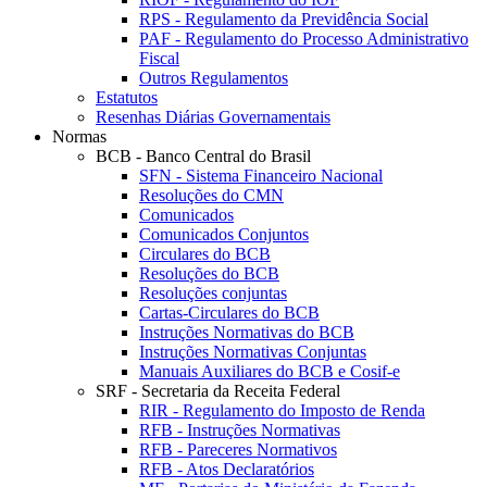
RPS - Regulamento da Previdência Social
PAF - Regulamento do Processo Administrativo
Fiscal
Outros Regulamentos
Estatutos
Resenhas Diárias Governamentais
Normas
BCB - Banco Central do Brasil
SFN - Sistema Financeiro Nacional
Resoluções do CMN
Comunicados
Comunicados Conjuntos
Circulares do BCB
Resoluções do BCB
Resoluções conjuntas
Cartas-Circulares do BCB
Instruções Normativas do BCB
Instruções Normativas Conjuntas
Manuais Auxiliares do BCB e Cosif-e
SRF - Secretaria da Receita Federal
RIR - Regulamento do Imposto de Renda
RFB - Instruções Normativas
RFB - Pareceres Normativos
RFB - Atos Declaratórios