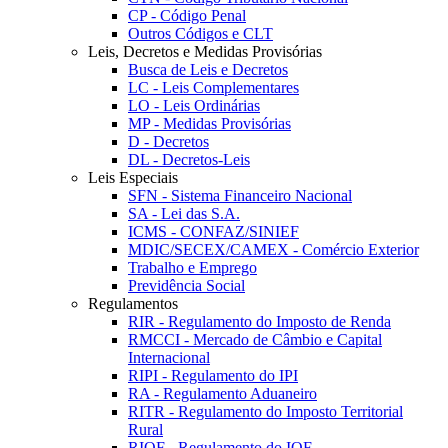
CP - Código Penal
Outros Códigos e CLT
Leis, Decretos e Medidas Provisórias
Busca de Leis e Decretos
LC - Leis Complementares
LO - Leis Ordinárias
MP - Medidas Provisórias
D - Decretos
DL - Decretos-Leis
Leis Especiais
SFN - Sistema Financeiro Nacional
SA - Lei das S.A.
ICMS - CONFAZ/SINIEF
MDIC/SECEX/CAMEX - Comércio Exterior
Trabalho e Emprego
Previdência Social
Regulamentos
RIR - Regulamento do Imposto de Renda
RMCCI - Mercado de Câmbio e Capital
Internacional
RIPI - Regulamento do IPI
RA - Regulamento Aduaneiro
RITR - Regulamento do Imposto Territorial
Rural
RIOF - Regulamento do IOF