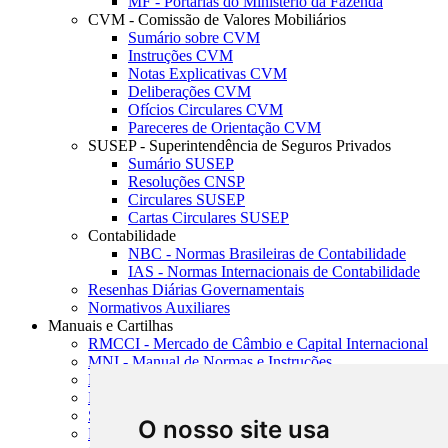
MF - Portarias do Ministério da Fazenda
CVM - Comissão de Valores Mobiliários
Sumário sobre CVM
Instruções CVM
Notas Explicativas CVM
Deliberações CVM
Ofícios Circulares CVM
Pareceres de Orientação CVM
SUSEP - Superintendência de Seguros Privados
Sumário SUSEP
Resoluções CNSP
Circulares SUSEP
Cartas Circulares SUSEP
Contabilidade
NBC - Normas Brasileiras de Contabilidade
IAS - Normas Internacionais de Contabilidade
Resenhas Diárias Governamentais
Normativos Auxiliares
Manuais e Cartilhas
RMCCI - Mercado de Câmbio e Capital Internacional
MNI - Manual de Normas e Instruções
MTVM - Manual de Títulos e Valores Mobiliários
MCR - Manual de Crédito Rural
SISORF - Manual de Organização do SFN
O nosso site usa
MASUP - Manual de Supervisão Bancária