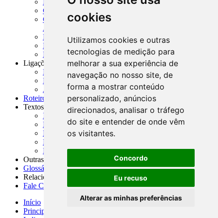
MASUP - Manual de Supervisão Bancária
CADOC - Catálogo de Documentos
cookies
CNAE-CONCLA - Classificação Nacional de
Atividades Econômicas
PMF - Cartilhas do BCB
Utilizamos cookies e outras
Manuais Auxiliares do BCB e Cosif-e
tecnologias de medição para
Resenhas Diárias Governamentais
melhorar a sua experiência de
Ligações Externas
Links Úteis
navegação no nosso site, de
Presidência da República
forma a mostrar conteúdo
Agências Nacionais Reguladoras
personalizado, anúncios
Roteiros para Estudos
Textos
direcionados, analisar o tráfego
Índice de Textos
do site e entender de onde vêm
Editorial
os visitantes.
Monografias
Na Imprensa
Fórum de Discussão
Concordo
Outras ferramentas
Glossário
Relacionamento
Eu recuso
Fale Conosco
Alterar as minhas preferências
Início
Principais notícias