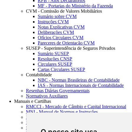
RFB - Atos Declaratórios
MF - Portarias do Ministério da Fazenda
CVM - Comissão de Valores Mobiliários
Sumário sobre CVM
Instruções CVM
Notas Explicativas CVM
Deliberações CVM
Ofícios Circulares CVM
Pareceres de Orientação CVM
SUSEP - Superintendência de Seguros Privados
Sumário SUSEP
Resoluções CNSP
Circulares SUSEP
Cartas Circulares SUSEP
Contabilidade
NBC - Normas Brasileiras de Contabilidade
IAS - Normas Internacionais de Contabilidade
Resenhas Diárias Governamentais
Normativos Auxiliares
Manuais e Cartilhas
RMCCI - Mercado de Câmbio e Capital Internacional
MNI - Manual de Normas e Instruções
MTVM - Manual de Títulos e Valores Mobiliários
MCR - Manual de Crédito Rural
SISORF - Manual de Organização do SFN
O nosso site usa