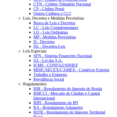
CTN - Código Tributário Nacional
CP - Código Penal
Outros Códigos e CLT
Leis, Decretos e Medidas Provisórias
Busca de Leis e Decretos
LC - Leis Complementares
LO - Leis Ordinárias
MP - Medidas Provisórias
D - Decretos
DL - Decretos-Leis
Leis Especiais
SFN - Sistema Financeiro Nacional
SA - Lei das S.A.
ICMS - CONFAZ/SINIEF
MDIC/SECEX/CAMEX - Comércio Exterior
Trabalho e Emprego
Previdência Social
Regulamentos
RIR - Regulamento do Imposto de Renda
RMCCI - Mercado de Câmbio e Capital
Internacional
RIPI - Regulamento do IPI
RA - Regulamento Aduaneiro
RITR - Regulamento do Imposto Territorial
Rural