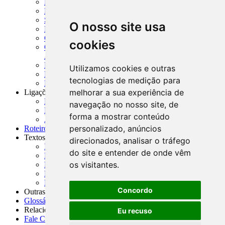
MTVM - Manual de Títulos e Valores Mobiliários
MCR - Manual de Crédito Rural
SISORF - Manual de Organização do SFN
O nosso site usa
MASUP - Manual de Supervisão Bancária
CADOC - Catálogo de Documentos
cookies
CNAE-CONCLA - Classificação Nacional de
Atividades Econômicas
PMF - Cartilhas do BCB
Utilizamos cookies e outras
Manuais Auxiliares do BCB e Cosif-e
tecnologias de medição para
Resenhas Diárias Governamentais
melhorar a sua experiência de
Ligações Externas
Links Úteis
navegação no nosso site, de
Presidência da República
forma a mostrar conteúdo
Agências Nacionais Reguladoras
personalizado, anúncios
Roteiros para Estudos
Textos
direcionados, analisar o tráfego
Índice de Textos
do site e entender de onde vêm
Editorial
os visitantes.
Monografias
Na Imprensa
Fórum de Discussão
Concordo
Outras ferramentas
Glossário
Relacionamento
Eu recuso
Fale Conosco