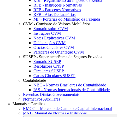
RIR - Regulamento do Imposto de Renda
RFB - Instruções Normativas
RFB - Pareceres Normativos
RFB - Atos Declaratórios
MF - Portarias do Ministério da Fazenda
CVM - Comissão de Valores Mobiliários
Sumário sobre CVM
Instruções CVM
Notas Explicativas CVM
Deliberações CVM
Ofícios Circulares CVM
Pareceres de Orientação CVM
SUSEP - Superintendência de Seguros Privados
Sumário SUSEP
Resoluções CNSP
Circulares SUSEP
Cartas Circulares SUSEP
Contabilidade
NBC - Normas Brasileiras de Contabilidade
IAS - Normas Internacionais de Contabilidade
Resenhas Diárias Governamentais
Normativos Auxiliares
Manuais e Cartilhas
RMCCI - Mercado de Câmbio e Capital Internacional
MNI - Manual de Normas e Instruções