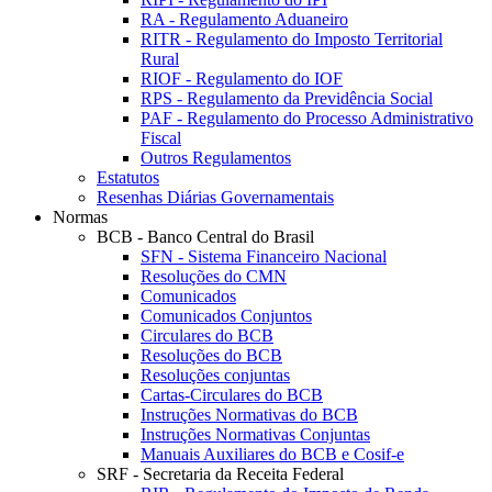
RA - Regulamento Aduaneiro
RITR - Regulamento do Imposto Territorial
Rural
RIOF - Regulamento do IOF
RPS - Regulamento da Previdência Social
PAF - Regulamento do Processo Administrativo
Fiscal
Outros Regulamentos
Estatutos
Resenhas Diárias Governamentais
Normas
BCB - Banco Central do Brasil
SFN - Sistema Financeiro Nacional
Resoluções do CMN
Comunicados
Comunicados Conjuntos
Circulares do BCB
Resoluções do BCB
Resoluções conjuntas
Cartas-Circulares do BCB
Instruções Normativas do BCB
Instruções Normativas Conjuntas
Manuais Auxiliares do BCB e Cosif-e
SRF - Secretaria da Receita Federal