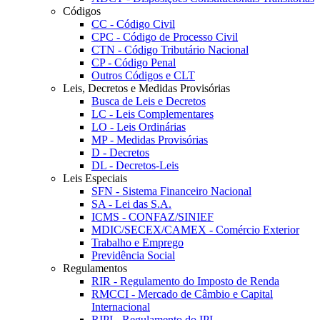
Códigos
CC - Código Civil
CPC - Código de Processo Civil
CTN - Código Tributário Nacional
CP - Código Penal
Outros Códigos e CLT
Leis, Decretos e Medidas Provisórias
Busca de Leis e Decretos
LC - Leis Complementares
LO - Leis Ordinárias
MP - Medidas Provisórias
D - Decretos
DL - Decretos-Leis
Leis Especiais
SFN - Sistema Financeiro Nacional
SA - Lei das S.A.
ICMS - CONFAZ/SINIEF
MDIC/SECEX/CAMEX - Comércio Exterior
Trabalho e Emprego
Previdência Social
Regulamentos
RIR - Regulamento do Imposto de Renda
RMCCI - Mercado de Câmbio e Capital
Internacional
RIPI - Regulamento do IPI