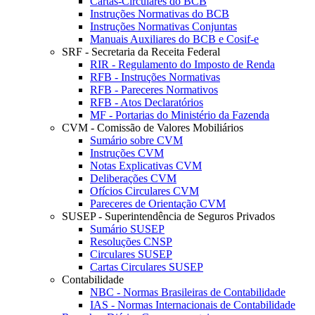
Cartas-Circulares do BCB
Instruções Normativas do BCB
Instruções Normativas Conjuntas
Manuais Auxiliares do BCB e Cosif-e
SRF - Secretaria da Receita Federal
RIR - Regulamento do Imposto de Renda
RFB - Instruções Normativas
RFB - Pareceres Normativos
RFB - Atos Declaratórios
MF - Portarias do Ministério da Fazenda
CVM - Comissão de Valores Mobiliários
Sumário sobre CVM
Instruções CVM
Notas Explicativas CVM
Deliberações CVM
Ofícios Circulares CVM
Pareceres de Orientação CVM
SUSEP - Superintendência de Seguros Privados
Sumário SUSEP
Resoluções CNSP
Circulares SUSEP
Cartas Circulares SUSEP
Contabilidade
NBC - Normas Brasileiras de Contabilidade
IAS - Normas Internacionais de Contabilidade