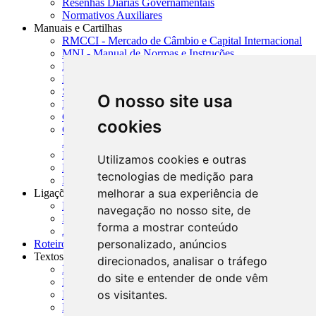
Resenhas Diárias Governamentais
Normativos Auxiliares
Manuais e Cartilhas
RMCCI - Mercado de Câmbio e Capital Internacional
MNI - Manual de Normas e Instruções
MTVM - Manual de Títulos e Valores Mobiliários
MCR - Manual de Crédito Rural
SISORF - Manual de Organização do SFN
O nosso site usa
MASUP - Manual de Supervisão Bancária
CADOC - Catálogo de Documentos
cookies
CNAE-CONCLA - Classificação Nacional de
Atividades Econômicas
PMF - Cartilhas do BCB
Utilizamos cookies e outras
Manuais Auxiliares do BCB e Cosif-e
tecnologias de medição para
Resenhas Diárias Governamentais
melhorar a sua experiência de
Ligações Externas
Links Úteis
navegação no nosso site, de
Presidência da República
forma a mostrar conteúdo
Agências Nacionais Reguladoras
personalizado, anúncios
Roteiros para Estudos
Textos
direcionados, analisar o tráfego
Índice de Textos
do site e entender de onde vêm
Editorial
os visitantes.
Monografias
Na Imprensa