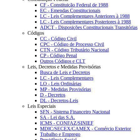
CF - Constituição Federal de 1988
EC - Emendas Constitucionais
LC - Leis Complementares Anteriores à 1988
LC - Leis Complementares Posteriores à 1988
ADCT - Disposições Constitucionais Transitórias
Códigos
CC - Código Civil
CPC - Código de Processo Civil
CTN - Código Tributário Nacional
CP - Código Penal
Outros Códigos e CLT
Leis, Decretos e Medidas Provisórias
Busca de Leis e Decretos
LC - Leis Complementares
LO - Leis Ordinárias
MP - Medidas Provisórias
D - Decretos
DL - Decretos-Leis
Leis Especiais
SFN - Sistema Financeiro Nacional
SA - Lei das S.A.
ICMS - CONFAZ/SINIEF
MDIC/SECEX/CAMEX - Comércio Exterior
Trabalho e Emprego
Previdência Social