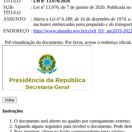
TÍTULO
:
Lei nº 13.976/2020
.
SUB-
:
Lei nº 13.976, de 7 de janeiro de 2020. Publicada 
TÍTULO
ASSUNTO
:
Altera a Lei nº 6.189, de 16 de dezembro de 1974, 
nucleares embarcadas para propulsão e do transport
ENDEREÇO
:
https://www.planalto.gov.br/ccivil_03/_ato2019-202
Pré-visualização do documento. Por favor, acesse o endereço oficial.
Voltar
Instruções
O documento será aberto no quadro por carregamento externo;
Aguarde alguns segundos para receber o documento. Pode dem
Para imprimir, clique no botão correspondente nesta página;