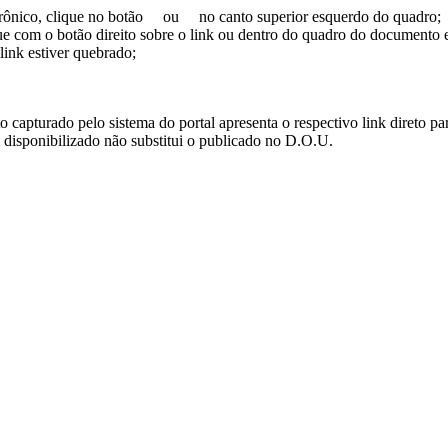
trônico, clique no botão
ou
no canto superior esquerdo do quadro;
ue com o botão direito sobre o link ou dentro do quadro do documento 
link estiver quebrado;
turado pelo sistema do portal apresenta o respectivo link direto para d
i disponibilizado não substitui o publicado no D.O.U.