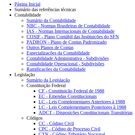
Página Inicial
Sumário das referências técnicas
Contabilidade
Sumário da Contabilidade
NBC - Normas Brasileiras de Contabilidade
IAS - Normas Internacionais de Contabilidade
COSIF - Plano Contábil das Instituições do SFN
PADRON - Plano de Contas Padronizado
Outros Planos de Contas
Especializações da Contabilidade
Contabilidade Administrativa - Subdivisões
Contabilidade Operacional - Subdivisões
Ramificações da Contabilidade
Legislação
Sumário da Legislação
Constituição Federal
CF - Constituição Federal de 1988
EC - Emendas Constitucionais
LC - Leis Complementares Anteriores à 1988
LC - Leis Complementares Posteriores à 1988
ADCT - Disposições Constitucionais Transitórias
Códigos
CC - Código Civil
CPC - Código de Processo Civil
CTN - Código Tributário Nacional