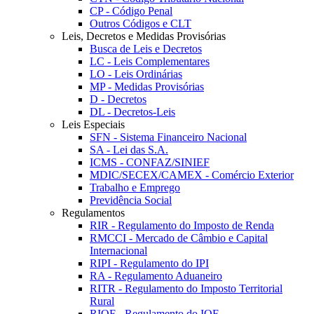
CP - Código Penal
Outros Códigos e CLT
Leis, Decretos e Medidas Provisórias
Busca de Leis e Decretos
LC - Leis Complementares
LO - Leis Ordinárias
MP - Medidas Provisórias
D - Decretos
DL - Decretos-Leis
Leis Especiais
SFN - Sistema Financeiro Nacional
SA - Lei das S.A.
ICMS - CONFAZ/SINIEF
MDIC/SECEX/CAMEX - Comércio Exterior
Trabalho e Emprego
Previdência Social
Regulamentos
RIR - Regulamento do Imposto de Renda
RMCCI - Mercado de Câmbio e Capital
Internacional
RIPI - Regulamento do IPI
RA - Regulamento Aduaneiro
RITR - Regulamento do Imposto Territorial
Rural
RIOF - Regulamento do IOF