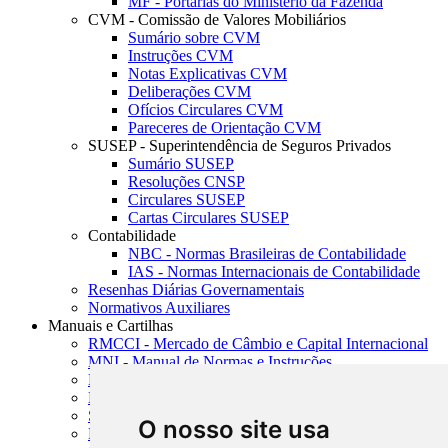
MF - Portarias do Ministério da Fazenda
CVM - Comissão de Valores Mobiliários
Sumário sobre CVM
Instruções CVM
Notas Explicativas CVM
Deliberações CVM
Ofícios Circulares CVM
Pareceres de Orientação CVM
SUSEP - Superintendência de Seguros Privados
Sumário SUSEP
Resoluções CNSP
Circulares SUSEP
Cartas Circulares SUSEP
Contabilidade
NBC - Normas Brasileiras de Contabilidade
IAS - Normas Internacionais de Contabilidade
Resenhas Diárias Governamentais
Normativos Auxiliares
Manuais e Cartilhas
RMCCI - Mercado de Câmbio e Capital Internacional
MNI - Manual de Normas e Instruções
MTVM - Manual de Títulos e Valores Mobiliários
MCR - Manual de Crédito Rural
SISORF - Manual de Organização do SFN
O nosso site usa
MASUP - Manual de Supervisão Bancária