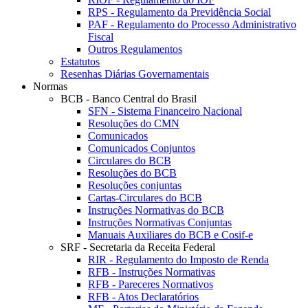
RPS - Regulamento da Previdência Social
PAF - Regulamento do Processo Administrativo
Fiscal
Outros Regulamentos
Estatutos
Resenhas Diárias Governamentais
Normas
BCB - Banco Central do Brasil
SFN - Sistema Financeiro Nacional
Resoluções do CMN
Comunicados
Comunicados Conjuntos
Circulares do BCB
Resoluções do BCB
Resoluções conjuntas
Cartas-Circulares do BCB
Instruções Normativas do BCB
Instruções Normativas Conjuntas
Manuais Auxiliares do BCB e Cosif-e
SRF - Secretaria da Receita Federal
RIR - Regulamento do Imposto de Renda
RFB - Instruções Normativas
RFB - Pareceres Normativos
RFB - Atos Declaratórios