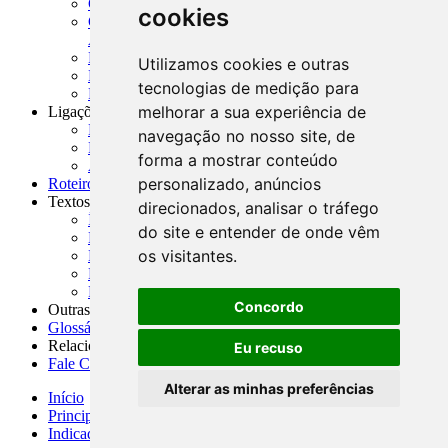
CADOC - Catálogo de Documentos
cookies
CNAE-CONCLA - Classificação Nacional de
Atividades Econômicas
PMF - Cartilhas do BCB
Utilizamos cookies e outras
Manuais Auxiliares do BCB e Cosif-e
tecnologias de medição para
Resenhas Diárias Governamentais
melhorar a sua experiência de
Ligações Externas
Links Úteis
navegação no nosso site, de
Presidência da República
forma a mostrar conteúdo
Agências Nacionais Reguladoras
personalizado, anúncios
Roteiros para Estudos
Textos
direcionados, analisar o tráfego
Índice de Textos
do site e entender de onde vêm
Editorial
os visitantes.
Monografias
Na Imprensa
Fórum de Discussão
Concordo
Outras ferramentas
Glossário
Relacionamento
Eu recuso
Fale Conosco
Alterar as minhas preferências
Início
Principais notícias
Indicadores