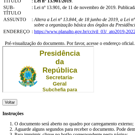
TÍTULO
:
Lei nº 13.901/2019
.
SUB-
:
Lei nº 13.901, de 11 de novembro de 2019. Publica
TÍTULO
ASSUNTO
:
Altera a Lei nº 13.844, de 18 junho de 2019, a Lei n
sobre a organização básica dos órgãos da Presidênci
ENDEREÇO
:
https://www.planalto.gov.br/ccivil_03/_ato2019-202
Pré-visualização do documento. Por favor, acesse o endereço oficial.
Voltar
Instruções
O documento será aberto no quadro por carregamento externo;
Aguarde alguns segundos para receber o documento. Pode dem
Para imprimir, clique no botão correspondente nesta página;