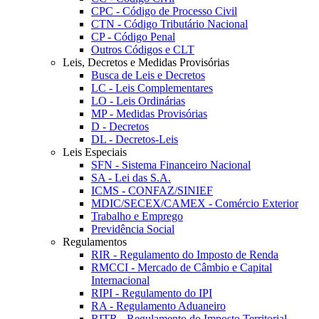
CPC - Código de Processo Civil
CTN - Código Tributário Nacional
CP - Código Penal
Outros Códigos e CLT
Leis, Decretos e Medidas Provisórias
Busca de Leis e Decretos
LC - Leis Complementares
LO - Leis Ordinárias
MP - Medidas Provisórias
D - Decretos
DL - Decretos-Leis
Leis Especiais
SFN - Sistema Financeiro Nacional
SA - Lei das S.A.
ICMS - CONFAZ/SINIEF
MDIC/SECEX/CAMEX - Comércio Exterior
Trabalho e Emprego
Previdência Social
Regulamentos
RIR - Regulamento do Imposto de Renda
RMCCI - Mercado de Câmbio e Capital
Internacional
RIPI - Regulamento do IPI
RA - Regulamento Aduaneiro
RITR - Regulamento do Imposto Territorial