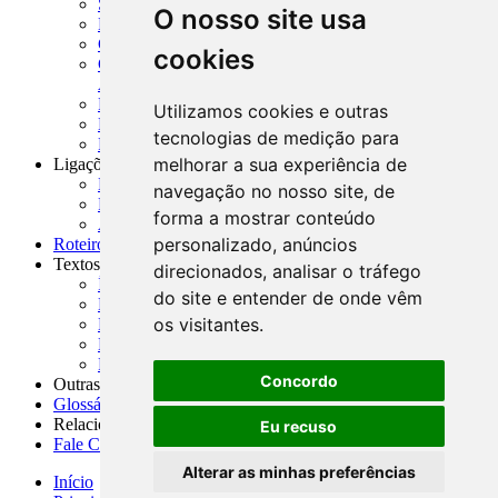
SISORF - Manual de Organização do SFN
O nosso site usa
MASUP - Manual de Supervisão Bancária
CADOC - Catálogo de Documentos
cookies
CNAE-CONCLA - Classificação Nacional de
Atividades Econômicas
PMF - Cartilhas do BCB
Utilizamos cookies e outras
Manuais Auxiliares do BCB e Cosif-e
tecnologias de medição para
Resenhas Diárias Governamentais
melhorar a sua experiência de
Ligações Externas
Links Úteis
navegação no nosso site, de
Presidência da República
forma a mostrar conteúdo
Agências Nacionais Reguladoras
personalizado, anúncios
Roteiros para Estudos
Textos
direcionados, analisar o tráfego
Índice de Textos
do site e entender de onde vêm
Editorial
os visitantes.
Monografias
Na Imprensa
Fórum de Discussão
Concordo
Outras ferramentas
Glossário
Relacionamento
Eu recuso
Fale Conosco
Alterar as minhas preferências
Início