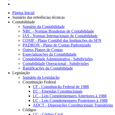
Página Inicial
Sumário das referências técnicas
Contabilidade
Sumário da Contabilidade
NBC - Normas Brasileiras de Contabilidade
IAS - Normas Internacionais de Contabilidade
COSIF - Plano Contábil das Instituições do SFN
PADRON - Plano de Contas Padronizado
Outros Planos de Contas
Especializações da Contabilidade
Contabilidade Administrativa - Subdivisões
Contabilidade Operacional - Subdivisões
Ramificações da Contabilidade
Legislação
Sumário da Legislação
Constituição Federal
CF - Constituição Federal de 1988
EC - Emendas Constitucionais
LC - Leis Complementares Anteriores à 1988
LC - Leis Complementares Posteriores à 1988
ADCT - Disposições Constitucionais Transitórias
Códigos
CC - Código Civil