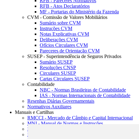
RFB - Pareceres Normativos
RFB - Atos Declaratórios
MF - Portarias do Ministério da Fazenda
CVM - Comissão de Valores Mobiliários
Sumário sobre CVM
Instruções CVM
Notas Explicativas CVM
Deliberações CVM
Ofícios Circulares CVM
Pareceres de Orientação CVM
SUSEP - Superintendência de Seguros Privados
Sumário SUSEP
Resoluções CNSP
Circulares SUSEP
Cartas Circulares SUSEP
Contabilidade
NBC - Normas Brasileiras de Contabilidade
IAS - Normas Internacionais de Contabilidade
Resenhas Diárias Governamentais
Normativos Auxiliares
Manuais e Cartilhas
RMCCI - Mercado de Câmbio e Capital Internacional
MNI - Manual de Normas e Instruções
MTVM - Manual de Títulos e Valores Mobiliários
MCR - Manual de Crédito Rural