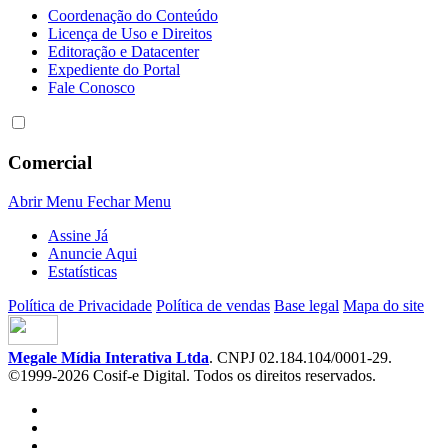
Coordenação do Conteúdo
Licença de Uso e Direitos
Editoração e Datacenter
Expediente do Portal
Fale Conosco
Comercial
Abrir Menu
Fechar Menu
Assine Já
Anuncie Aqui
Estatísticas
Política de Privacidade
Política de vendas
Base legal
Mapa do site
Megale Mídia Interativa Ltda
. CNPJ 02.184.104/0001-29.
©1999-2026 Cosif-e Digital. Todos os direitos reservados.