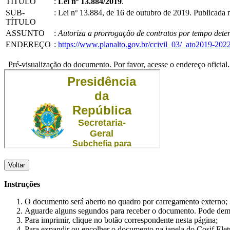
TÍTULO
:
Lei nº 13.884/2019
.
SUB-
:
Lei nº 13.884, de 16 de outubro de 2019. Publicada
TÍTULO
ASSUNTO
:
Autoriza a prorrogação de contratos por tempo dete
ENDEREÇO
:
https://www.planalto.gov.br/ccivil_03/_ato2019-202
Pré-visualização do documento. Por favor, acesse o endereço oficial.
Voltar
Instruções
O documento será aberto no quadro por carregamento externo;
Aguarde alguns segundos para receber o documento. Pode dem
Para imprimir, clique no botão correspondente nesta página;
Para expandir ou encolher o documento na janela do Cosif Ele