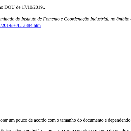
 no DOU de 17/10/2019..
rminado do Instituto de Fomento e Coordenação Industrial, no âmbit
2/2019/lei/L13884.htm
orar um pouco de acordo com o tamanho do documento e dependendo d
trônico, clique no botão
ou
no canto superior esquerdo do quadro;