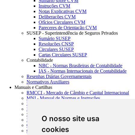
Sumário sobre CVM
Instruções CVM
Notas Explicativas CVM
Deliberações CVM
Ofícios Circulares CVM
Pareceres de Orientação CVM
SUSEP - Superintendência de Seguros Privados
Sumário SUSEP
Resoluções CNSP
Circulares SUSEP
Cartas Circulares SUSEP
Contabilidade
NBC - Normas Brasileiras de Contabilidade
IAS - Normas Internacionais de Contabilidade
Resenhas Diárias Governamentais
Normativos Auxiliares
Manuais e Cartilhas
RMCCI - Mercado de Câmbio e Capital Internacional
MNI - Manual de Normas e Instruções
MTVM - Manual de Títulos e Valores Mobiliários
MCR - Manual de Crédito Rural
SISORF - Manual de Organização do SFN
O nosso site usa
MASUP - Manual de Supervisão Bancária
CADOC - Catálogo de Documentos
cookies
CNAE-CONCLA - Classificação Nacional de