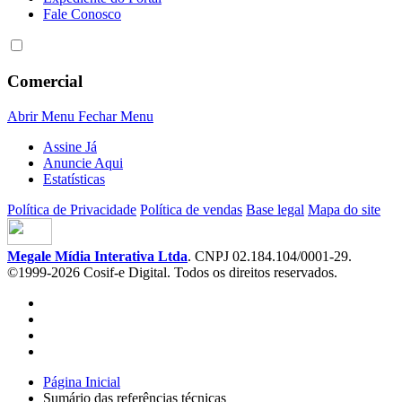
Fale Conosco
Comercial
Abrir Menu
Fechar Menu
Assine Já
Anuncie Aqui
Estatísticas
Política de Privacidade
Política de vendas
Base legal
Mapa do site
Megale Mídia Interativa Ltda
. CNPJ 02.184.104/0001-29.
©1999-2026 Cosif-e Digital. Todos os direitos reservados.
Página Inicial
Sumário das referências técnicas