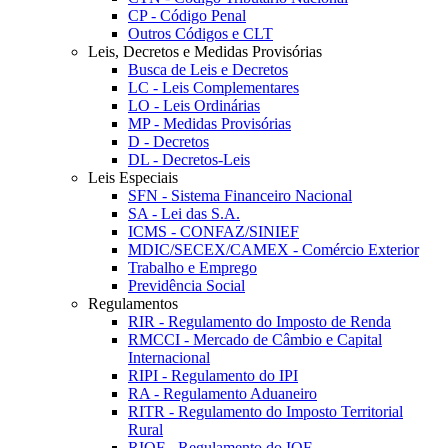
CP - Código Penal
Outros Códigos e CLT
Leis, Decretos e Medidas Provisórias
Busca de Leis e Decretos
LC - Leis Complementares
LO - Leis Ordinárias
MP - Medidas Provisórias
D - Decretos
DL - Decretos-Leis
Leis Especiais
SFN - Sistema Financeiro Nacional
SA - Lei das S.A.
ICMS - CONFAZ/SINIEF
MDIC/SECEX/CAMEX - Comércio Exterior
Trabalho e Emprego
Previdência Social
Regulamentos
RIR - Regulamento do Imposto de Renda
RMCCI - Mercado de Câmbio e Capital
Internacional
RIPI - Regulamento do IPI
RA - Regulamento Aduaneiro
RITR - Regulamento do Imposto Territorial
Rural
RIOF - Regulamento do IOF