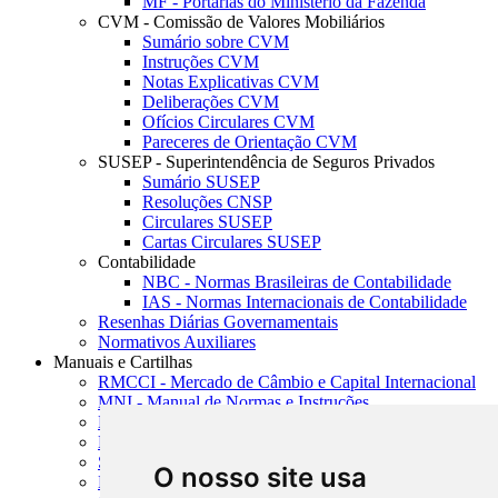
MF - Portarias do Ministério da Fazenda
CVM - Comissão de Valores Mobiliários
Sumário sobre CVM
Instruções CVM
Notas Explicativas CVM
Deliberações CVM
Ofícios Circulares CVM
Pareceres de Orientação CVM
SUSEP - Superintendência de Seguros Privados
Sumário SUSEP
Resoluções CNSP
Circulares SUSEP
Cartas Circulares SUSEP
Contabilidade
NBC - Normas Brasileiras de Contabilidade
IAS - Normas Internacionais de Contabilidade
Resenhas Diárias Governamentais
Normativos Auxiliares
Manuais e Cartilhas
RMCCI - Mercado de Câmbio e Capital Internacional
MNI - Manual de Normas e Instruções
MTVM - Manual de Títulos e Valores Mobiliários
MCR - Manual de Crédito Rural
SISORF - Manual de Organização do SFN
O nosso site usa
MASUP - Manual de Supervisão Bancária