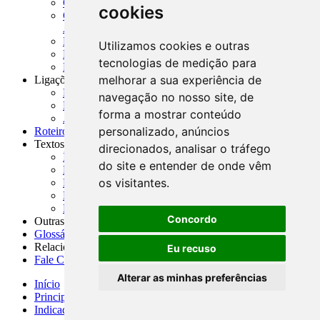
CADOC - Catálogo de Documentos
cookies
CNAE-CONCLA - Classificação Nacional de
Atividades Econômicas
PMF - Cartilhas do BCB
Utilizamos cookies e outras
Manuais Auxiliares do BCB e Cosif-e
tecnologias de medição para
Resenhas Diárias Governamentais
melhorar a sua experiência de
Ligações Externas
Links Úteis
navegação no nosso site, de
Presidência da República
forma a mostrar conteúdo
Agências Nacionais Reguladoras
personalizado, anúncios
Roteiros para Estudos
Textos
direcionados, analisar o tráfego
Índice de Textos
do site e entender de onde vêm
Editorial
os visitantes.
Monografias
Na Imprensa
Fórum de Discussão
Concordo
Outras ferramentas
Glossário
Relacionamento
Eu recuso
Fale Conosco
Alterar as minhas preferências
Início
Principais notícias
Indicadores