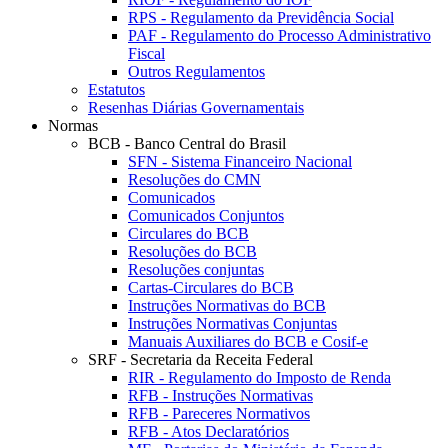
RPS - Regulamento da Previdência Social
PAF - Regulamento do Processo Administrativo
Fiscal
Outros Regulamentos
Estatutos
Resenhas Diárias Governamentais
Normas
BCB - Banco Central do Brasil
SFN - Sistema Financeiro Nacional
Resoluções do CMN
Comunicados
Comunicados Conjuntos
Circulares do BCB
Resoluções do BCB
Resoluções conjuntas
Cartas-Circulares do BCB
Instruções Normativas do BCB
Instruções Normativas Conjuntas
Manuais Auxiliares do BCB e Cosif-e
SRF - Secretaria da Receita Federal
RIR - Regulamento do Imposto de Renda
RFB - Instruções Normativas
RFB - Pareceres Normativos
RFB - Atos Declaratórios