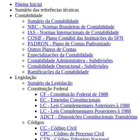
Página Inicial
Sumário das referências técnicas
Contabilidade
Sumário da Contabilidade
NBC - Normas Brasileiras de Contabilidade
IAS - Normas Internacionais de Contabilidade
COSIF - Plano Contábil das Instituições do SFN
PADRON - Plano de Contas Padronizado
Outros Planos de Contas
Especializações da Contabilidade
Contabilidade Administrativa - Subdivisões
Contabilidade Operacional - Subdivisões
Ramificações da Contabilidade
Legislação
Sumário da Legislação
Constituição Federal
CF - Constituição Federal de 1988
EC - Emendas Constitucionais
LC - Leis Complementares Anteriores à 1988
LC - Leis Complementares Posteriores à 1988
ADCT - Disposições Constitucionais Transitórias
Códigos
CC - Código Civil
CPC - Código de Processo Civil
CTN - Código Tributário Nacional