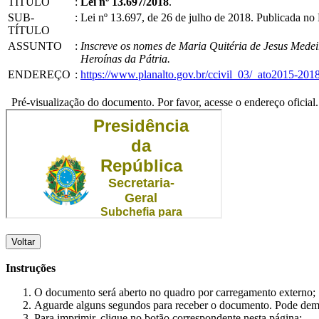
TÍTULO
:
Lei nº 13.697/2018
.
SUB-
:
Lei nº 13.697, de 26 de julho de 2018. Publicada n
TÍTULO
ASSUNTO
:
Inscreve os nomes de Maria Quitéria de Jesus Medeir
Heroínas da Pátria.
ENDEREÇO
:
https://www.planalto.gov.br/ccivil_03/_ato2015-201
Pré-visualização do documento. Por favor, acesse o endereço oficial.
Voltar
Instruções
O documento será aberto no quadro por carregamento externo;
Aguarde alguns segundos para receber o documento. Pode dem
Para imprimir, clique no botão correspondente nesta página;