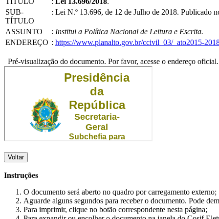
TÍTULO
:
Lei 13.696/2018
.
SUB-
:
Lei N.º 13.696, de 12 de Julho de 2018. Publicado 
TÍTULO
ASSUNTO
:
Institui a Política Nacional de Leitura e Escrita.
ENDEREÇO
:
https://www.planalto.gov.br/ccivil_03/_ato2015-20
Pré-visualização do documento. Por favor, acesse o endereço oficial.
Voltar
Instruções
O documento será aberto no quadro por carregamento externo;
Aguarde alguns segundos para receber o documento. Pode dem
Para imprimir, clique no botão correspondente nesta página;
Para expandir ou encolher o documento na janela do Cosif Ele