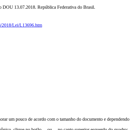
no DOU 13.07.2018. República Federativa do Brasil.
18/2018/Lei/L13696.htm
orar um pouco de acordo com o tamanho do documento e dependendo d
trônico, clique no botão
ou
no canto superior esquerdo do quadro;