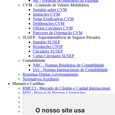
MF - Portarias do Ministério da Fazenda
CVM - Comissão de Valores Mobiliários
Sumário sobre CVM
Instruções CVM
Notas Explicativas CVM
Deliberações CVM
Ofícios Circulares CVM
Pareceres de Orientação CVM
SUSEP - Superintendência de Seguros Privados
Sumário SUSEP
Resoluções CNSP
Circulares SUSEP
Cartas Circulares SUSEP
Contabilidade
NBC - Normas Brasileiras de Contabilidade
IAS - Normas Internacionais de Contabilidade
Resenhas Diárias Governamentais
Normativos Auxiliares
Manuais e Cartilhas
RMCCI - Mercado de Câmbio e Capital Internacional
MNI - Manual de Normas e Instruções
MTVM - Manual de Títulos e Valores Mobiliários
MCR - Manual de Crédito Rural
SISORF - Manual de Organização do SFN
O nosso site usa
MASUP - Manual de Supervisão Bancária