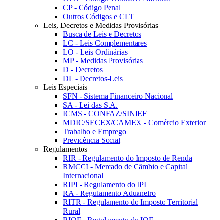
CP - Código Penal
Outros Códigos e CLT
Leis, Decretos e Medidas Provisórias
Busca de Leis e Decretos
LC - Leis Complementares
LO - Leis Ordinárias
MP - Medidas Provisórias
D - Decretos
DL - Decretos-Leis
Leis Especiais
SFN - Sistema Financeiro Nacional
SA - Lei das S.A.
ICMS - CONFAZ/SINIEF
MDIC/SECEX/CAMEX - Comércio Exterior
Trabalho e Emprego
Previdência Social
Regulamentos
RIR - Regulamento do Imposto de Renda
RMCCI - Mercado de Câmbio e Capital
Internacional
RIPI - Regulamento do IPI
RA - Regulamento Aduaneiro
RITR - Regulamento do Imposto Territorial
Rural
RIOF - Regulamento do IOF