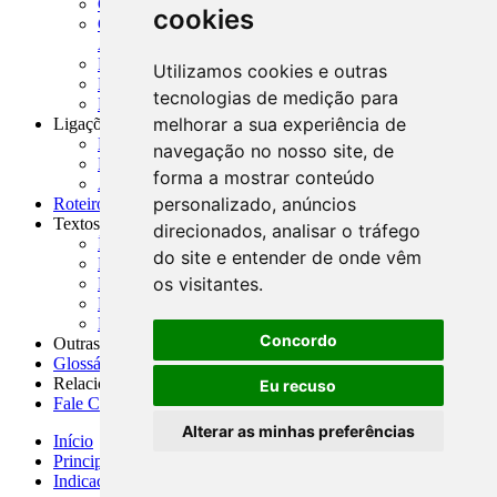
CADOC - Catálogo de Documentos
cookies
CNAE-CONCLA - Classificação Nacional de
Atividades Econômicas
PMF - Cartilhas do BCB
Utilizamos cookies e outras
Manuais Auxiliares do BCB e Cosif-e
tecnologias de medição para
Resenhas Diárias Governamentais
melhorar a sua experiência de
Ligações Externas
Links Úteis
navegação no nosso site, de
Presidência da República
forma a mostrar conteúdo
Agências Nacionais Reguladoras
personalizado, anúncios
Roteiros para Estudos
Textos
direcionados, analisar o tráfego
Índice de Textos
do site e entender de onde vêm
Editorial
os visitantes.
Monografias
Na Imprensa
Fórum de Discussão
Concordo
Outras ferramentas
Glossário
Relacionamento
Eu recuso
Fale Conosco
Alterar as minhas preferências
Início
Principais notícias
Indicadores