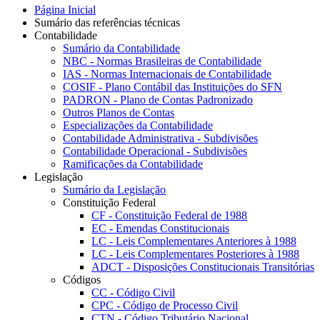
Página Inicial
Sumário das referências técnicas
Contabilidade
Sumário da Contabilidade
NBC - Normas Brasileiras de Contabilidade
IAS - Normas Internacionais de Contabilidade
COSIF - Plano Contábil das Instituições do SFN
PADRON - Plano de Contas Padronizado
Outros Planos de Contas
Especializações da Contabilidade
Contabilidade Administrativa - Subdivisões
Contabilidade Operacional - Subdivisões
Ramificações da Contabilidade
Legislação
Sumário da Legislação
Constituição Federal
CF - Constituição Federal de 1988
EC - Emendas Constitucionais
LC - Leis Complementares Anteriores à 1988
LC - Leis Complementares Posteriores à 1988
ADCT - Disposições Constitucionais Transitórias
Códigos
CC - Código Civil
CPC - Código de Processo Civil
CTN - Código Tributário Nacional