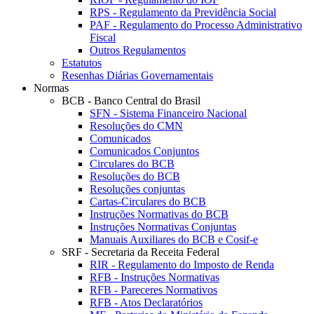
RPS - Regulamento da Previdência Social
PAF - Regulamento do Processo Administrativo
Fiscal
Outros Regulamentos
Estatutos
Resenhas Diárias Governamentais
Normas
BCB - Banco Central do Brasil
SFN - Sistema Financeiro Nacional
Resoluções do CMN
Comunicados
Comunicados Conjuntos
Circulares do BCB
Resoluções do BCB
Resoluções conjuntas
Cartas-Circulares do BCB
Instruções Normativas do BCB
Instruções Normativas Conjuntas
Manuais Auxiliares do BCB e Cosif-e
SRF - Secretaria da Receita Federal
RIR - Regulamento do Imposto de Renda
RFB - Instruções Normativas
RFB - Pareceres Normativos
RFB - Atos Declaratórios