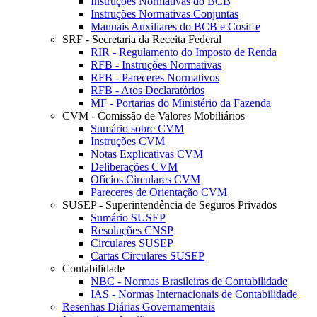
Instruções Normativas do BCB
Instruções Normativas Conjuntas
Manuais Auxiliares do BCB e Cosif-e
SRF - Secretaria da Receita Federal
RIR - Regulamento do Imposto de Renda
RFB - Instruções Normativas
RFB - Pareceres Normativos
RFB - Atos Declaratórios
MF - Portarias do Ministério da Fazenda
CVM - Comissão de Valores Mobiliários
Sumário sobre CVM
Instruções CVM
Notas Explicativas CVM
Deliberações CVM
Ofícios Circulares CVM
Pareceres de Orientação CVM
SUSEP - Superintendência de Seguros Privados
Sumário SUSEP
Resoluções CNSP
Circulares SUSEP
Cartas Circulares SUSEP
Contabilidade
NBC - Normas Brasileiras de Contabilidade
IAS - Normas Internacionais de Contabilidade
Resenhas Diárias Governamentais