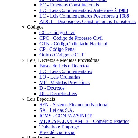
EC - Emendas Constitucionais
LC - Leis Complementares Anteriores à 1988
LC - Leis Complementares Posteriores à 1988
ADCT - Disposições Constitucionais Transitórias
Códigos
CC - Código Civil
CPC - Código de Processo Civil
CTN - Código Tributário Nacional
CP - Código Penal
Outros Códigos e CLT
Leis, Decretos e Medidas Provisórias
Busca de Leis e Decretos
LC - Leis Complementares
LO - Leis Ordinárias
MP - Medidas Provisórias
D - Decretos
DL - Decretos-Leis
Leis Especiais
SFN - Sistema Financeiro Nacional
SA - Lei das S.A.
ICMS - CONFAZ/SINIEF
MDIC/SECEX/CAMEX - Comércio Exterior
Trabalho e Emprego
Previdência Social
Regulamentos