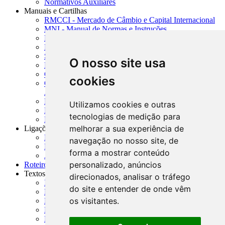
Normativos Auxiliares
Manuais e Cartilhas
RMCCI - Mercado de Câmbio e Capital Internacional
MNI - Manual de Normas e Instruções
MTVM - Manual de Títulos e Valores Mobiliários
MCR - Manual de Crédito Rural
SISORF - Manual de Organização do SFN
O nosso site usa
MASUP - Manual de Supervisão Bancária
CADOC - Catálogo de Documentos
cookies
CNAE-CONCLA - Classificação Nacional de
Atividades Econômicas
PMF - Cartilhas do BCB
Utilizamos cookies e outras
Manuais Auxiliares do BCB e Cosif-e
tecnologias de medição para
Resenhas Diárias Governamentais
melhorar a sua experiência de
Ligações Externas
Links Úteis
navegação no nosso site, de
Presidência da República
forma a mostrar conteúdo
Agências Nacionais Reguladoras
personalizado, anúncios
Roteiros para Estudos
Textos
direcionados, analisar o tráfego
Índice de Textos
do site e entender de onde vêm
Editorial
os visitantes.
Monografias
Na Imprensa
Fórum de Discussão