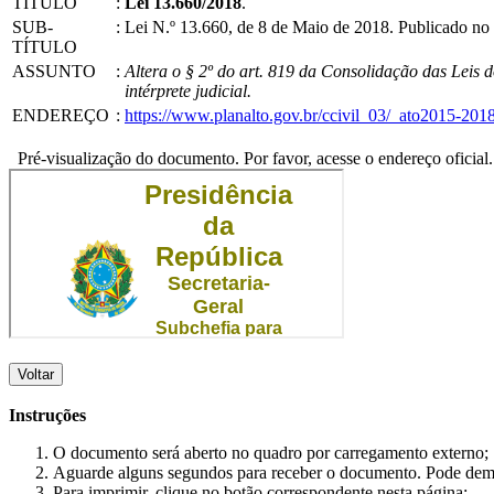
TÍTULO
:
Lei 13.660/2018
.
SUB-
:
Lei N.º 13.660, de 8 de Maio de 2018. Publicado no
TÍTULO
ASSUNTO
:
Altera o § 2º do art. 819 da Consolidação das Leis
intérprete judicial.
ENDEREÇO
:
https://www.planalto.gov.br/ccivil_03/_ato2015-20
Pré-visualização do documento. Por favor, acesse o endereço oficial.
Voltar
Instruções
O documento será aberto no quadro por carregamento externo;
Aguarde alguns segundos para receber o documento. Pode dem
Para imprimir, clique no botão correspondente nesta página;