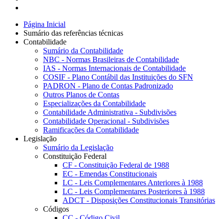
Página Inicial
Sumário das referências técnicas
Contabilidade
Sumário da Contabilidade
NBC - Normas Brasileiras de Contabilidade
IAS - Normas Internacionais de Contabilidade
COSIF - Plano Contábil das Instituições do SFN
PADRON - Plano de Contas Padronizado
Outros Planos de Contas
Especializações da Contabilidade
Contabilidade Administrativa - Subdivisões
Contabilidade Operacional - Subdivisões
Ramificações da Contabilidade
Legislação
Sumário da Legislação
Constituição Federal
CF - Constituição Federal de 1988
EC - Emendas Constitucionais
LC - Leis Complementares Anteriores à 1988
LC - Leis Complementares Posteriores à 1988
ADCT - Disposições Constitucionais Transitórias
Códigos
CC - Código Civil