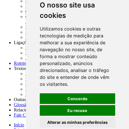
SISORF - Manual de Organização do SFN
O nosso site usa
MASUP - Manual de Supervisão Bancária
CADOC - Catálogo de Documentos
cookies
CNAE-CONCLA - Classificação Nacional de
Atividades Econômicas
PMF - Cartilhas do BCB
Utilizamos cookies e outras
Manuais Auxiliares do BCB e Cosif-e
tecnologias de medição para
Resenhas Diárias Governamentais
melhorar a sua experiência de
Ligações Externas
Links Úteis
navegação no nosso site, de
Presidência da República
forma a mostrar conteúdo
Agências Nacionais Reguladoras
personalizado, anúncios
Roteiros para Estudos
Textos
direcionados, analisar o tráfego
Índice de Textos
do site e entender de onde vêm
Editorial
os visitantes.
Monografias
Na Imprensa
Fórum de Discussão
Concordo
Outras ferramentas
Glossário
Relacionamento
Eu recuso
Fale Conosco
Alterar as minhas preferências
Início