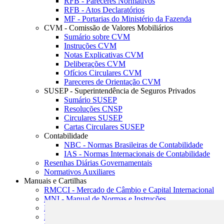
RFB - Pareceres Normativos
RFB - Atos Declaratórios
MF - Portarias do Ministério da Fazenda
CVM - Comissão de Valores Mobiliários
Sumário sobre CVM
Instruções CVM
Notas Explicativas CVM
Deliberações CVM
Ofícios Circulares CVM
Pareceres de Orientação CVM
SUSEP - Superintendência de Seguros Privados
Sumário SUSEP
Resoluções CNSP
Circulares SUSEP
Cartas Circulares SUSEP
Contabilidade
NBC - Normas Brasileiras de Contabilidade
IAS - Normas Internacionais de Contabilidade
Resenhas Diárias Governamentais
Normativos Auxiliares
Manuais e Cartilhas
RMCCI - Mercado de Câmbio e Capital Internacional
MNI - Manual de Normas e Instruções
MTVM - Manual de Títulos e Valores Mobiliários
MCR - Manual de Crédito Rural