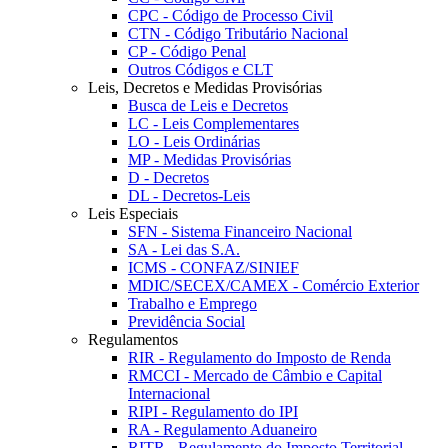
CPC - Código de Processo Civil
CTN - Código Tributário Nacional
CP - Código Penal
Outros Códigos e CLT
Leis, Decretos e Medidas Provisórias
Busca de Leis e Decretos
LC - Leis Complementares
LO - Leis Ordinárias
MP - Medidas Provisórias
D - Decretos
DL - Decretos-Leis
Leis Especiais
SFN - Sistema Financeiro Nacional
SA - Lei das S.A.
ICMS - CONFAZ/SINIEF
MDIC/SECEX/CAMEX - Comércio Exterior
Trabalho e Emprego
Previdência Social
Regulamentos
RIR - Regulamento do Imposto de Renda
RMCCI - Mercado de Câmbio e Capital
Internacional
RIPI - Regulamento do IPI
RA - Regulamento Aduaneiro
RITR - Regulamento do Imposto Territorial