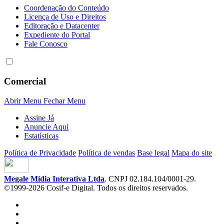
Coordenação do Conteúdo
Licença de Uso e Direitos
Editoração e Datacenter
Expediente do Portal
Fale Conosco
Comercial
Abrir Menu
Fechar Menu
Assine Já
Anuncie Aqui
Estatísticas
Política de Privacidade
Política de vendas
Base legal
Mapa do site
Megale Mídia Interativa Ltda
. CNPJ 02.184.104/0001-29.
©1999-2026 Cosif-e Digital. Todos os direitos reservados.