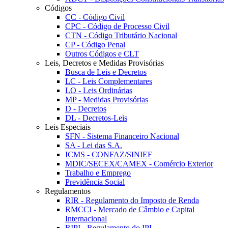
Códigos
CC - Código Civil
CPC - Código de Processo Civil
CTN - Código Tributário Nacional
CP - Código Penal
Outros Códigos e CLT
Leis, Decretos e Medidas Provisórias
Busca de Leis e Decretos
LC - Leis Complementares
LO - Leis Ordinárias
MP - Medidas Provisórias
D - Decretos
DL - Decretos-Leis
Leis Especiais
SFN - Sistema Financeiro Nacional
SA - Lei das S.A.
ICMS - CONFAZ/SINIEF
MDIC/SECEX/CAMEX - Comércio Exterior
Trabalho e Emprego
Previdência Social
Regulamentos
RIR - Regulamento do Imposto de Renda
RMCCI - Mercado de Câmbio e Capital
Internacional
RIPI - Regulamento do IPI