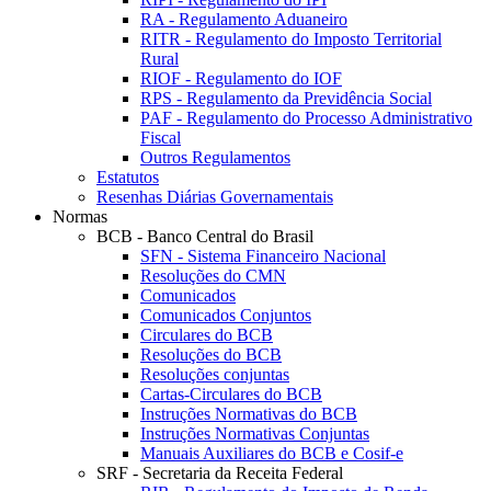
RA - Regulamento Aduaneiro
RITR - Regulamento do Imposto Territorial
Rural
RIOF - Regulamento do IOF
RPS - Regulamento da Previdência Social
PAF - Regulamento do Processo Administrativo
Fiscal
Outros Regulamentos
Estatutos
Resenhas Diárias Governamentais
Normas
BCB - Banco Central do Brasil
SFN - Sistema Financeiro Nacional
Resoluções do CMN
Comunicados
Comunicados Conjuntos
Circulares do BCB
Resoluções do BCB
Resoluções conjuntas
Cartas-Circulares do BCB
Instruções Normativas do BCB
Instruções Normativas Conjuntas
Manuais Auxiliares do BCB e Cosif-e
SRF - Secretaria da Receita Federal