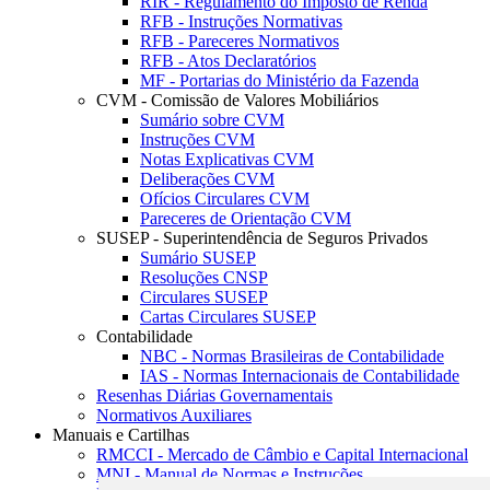
RIR - Regulamento do Imposto de Renda
RFB - Instruções Normativas
RFB - Pareceres Normativos
RFB - Atos Declaratórios
MF - Portarias do Ministério da Fazenda
CVM - Comissão de Valores Mobiliários
Sumário sobre CVM
Instruções CVM
Notas Explicativas CVM
Deliberações CVM
Ofícios Circulares CVM
Pareceres de Orientação CVM
SUSEP - Superintendência de Seguros Privados
Sumário SUSEP
Resoluções CNSP
Circulares SUSEP
Cartas Circulares SUSEP
Contabilidade
NBC - Normas Brasileiras de Contabilidade
IAS - Normas Internacionais de Contabilidade
Resenhas Diárias Governamentais
Normativos Auxiliares
Manuais e Cartilhas
RMCCI - Mercado de Câmbio e Capital Internacional
MNI - Manual de Normas e Instruções