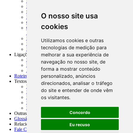
MTVM - Manual de Títulos e Valores Mobiliários
MCR - Manual de Crédito Rural
SISORF - Manual de Organização do SFN
O nosso site usa
MASUP - Manual de Supervisão Bancária
CADOC - Catálogo de Documentos
cookies
CNAE-CONCLA - Classificação Nacional de
Atividades Econômicas
PMF - Cartilhas do BCB
Utilizamos cookies e outras
Manuais Auxiliares do BCB e Cosif-e
tecnologias de medição para
Resenhas Diárias Governamentais
melhorar a sua experiência de
Ligações Externas
Links Úteis
navegação no nosso site, de
Presidência da República
forma a mostrar conteúdo
Agências Nacionais Reguladoras
personalizado, anúncios
Roteiros para Estudos
Textos
direcionados, analisar o tráfego
Índice de Textos
do site e entender de onde vêm
Editorial
os visitantes.
Monografias
Na Imprensa
Fórum de Discussão
Concordo
Outras ferramentas
Glossário
Relacionamento
Eu recuso
Fale Conosco