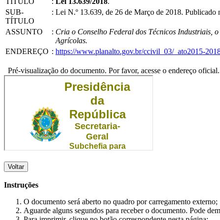
TÍTULO
:
Lei 13.639/2018
.
SUB-
:
Lei N.º 13.639, de 26 de Março de 2018. Publicado 
TÍTULO
ASSUNTO
:
Cria o Conselho Federal dos Técnicos Industriais, o
Agrícolas.
ENDEREÇO
:
https://www.planalto.gov.br/ccivil_03/_ato2015-20
Pré-visualização do documento. Por favor, acesse o endereço oficial.
Voltar
Instruções
O documento será aberto no quadro por carregamento externo;
Aguarde alguns segundos para receber o documento. Pode dem
Para imprimir, clique no botão correspondente nesta página;