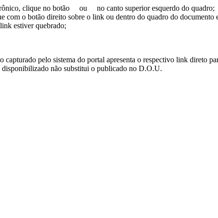
trônico, clique no botão
ou
no canto superior esquerdo do quadro;
ue com o botão direito sobre o link ou dentro do quadro do documento 
link estiver quebrado;
turado pelo sistema do portal apresenta o respectivo link direto para d
i disponibilizado não substitui o publicado no D.O.U.