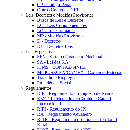
CP - Código Penal
Outros Códigos e CLT
Leis, Decretos e Medidas Provisórias
Busca de Leis e Decretos
LC - Leis Complementares
LO - Leis Ordinárias
MP - Medidas Provisórias
D - Decretos
DL - Decretos-Leis
Leis Especiais
SFN - Sistema Financeiro Nacional
SA - Lei das S.A.
ICMS - CONFAZ/SINIEF
MDIC/SECEX/CAMEX - Comércio Exterior
Trabalho e Emprego
Previdência Social
Regulamentos
RIR - Regulamento do Imposto de Renda
RMCCI - Mercado de Câmbio e Capital
Internacional
RIPI - Regulamento do IPI
RA - Regulamento Aduaneiro
RITR - Regulamento do Imposto Territorial
Rural
RIOF - Regulamento do IOF