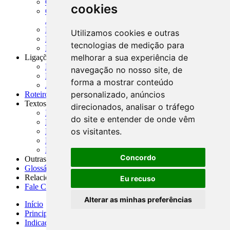
CADOC - Catálogo de Documentos
cookies
CNAE-CONCLA - Classificação Nacional de
Atividades Econômicas
PMF - Cartilhas do BCB
Utilizamos cookies e outras
Manuais Auxiliares do BCB e Cosif-e
tecnologias de medição para
Resenhas Diárias Governamentais
melhorar a sua experiência de
Ligações Externas
Links Úteis
navegação no nosso site, de
Presidência da República
forma a mostrar conteúdo
Agências Nacionais Reguladoras
personalizado, anúncios
Roteiros para Estudos
Textos
direcionados, analisar o tráfego
Índice de Textos
do site e entender de onde vêm
Editorial
os visitantes.
Monografias
Na Imprensa
Fórum de Discussão
Concordo
Outras ferramentas
Glossário
Relacionamento
Eu recuso
Fale Conosco
Alterar as minhas preferências
Início
Principais notícias
Indicadores