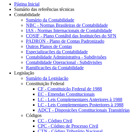
Página Inicial
Sumário das referências técnicas
Contabilidade
Sumário da Contabilidade
NBC - Normas Brasileiras de Contabilidade
IAS - Normas Internacionais de Contabilidade
COSIF - Plano Contábil das Instituições do SFN
PADRON - Plano de Contas Padronizado
Outros Planos de Contas
Especializações da Contabilidade
Contabilidade Administrativa - Subdivisões
Contabilidade Operacional - Subdivisões
Ramificações da Contabilidade
Legislação
Sumário da Legislação
Constituição Federal
CF - Constituição Federal de 1988
EC - Emendas Constitucionais
LC - Leis Complementares Anteriores à 1988
LC - Leis Complementares Posteriores à 1988
ADCT - Disposições Constitucionais Transitórias
Códigos
CC - Código Civil
CPC - Código de Processo Civil
CTN - Código Tributário Nacional