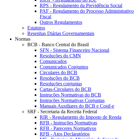
RPS - Regulamento da Previdência Social
PAF - Regulamento do Processo Administrativo
Fiscal
Outros Regulamentos
Estatutos
Resenhas Diárias Governamentais
Normas
BCB - Banco Central do Brasil
SFN - Sistema Financeiro Nacional
Resoluções do CMN
Comunicados
Comunicados Conjuntos
Circulares do BCB
Resoluções do BCB
Resoluções conjuntas
Cartas-Circulares do BCB
Instruções Normativas do BCB
Instruções Normativas Conjuntas
Manuais Auxiliares do BCB e Cosif-e
SRF - Secretaria da Receita Federal
RIR - Regulamento do Imposto de Renda
RFB - Instruções Normativas
RFB - Pareceres Normativos
RFB - Atos Declaratórios