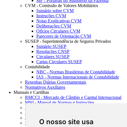
MF - Portarias do Ministério da Fazenda
CVM - Comissão de Valores Mobiliários
Sumário sobre CVM
Instruções CVM
Notas Explicativas CVM
Deliberações CVM
Ofícios Circulares CVM
Pareceres de Orientação CVM
SUSEP - Superintendência de Seguros Privados
Sumário SUSEP
Resoluções CNSP
Circulares SUSEP
Cartas Circulares SUSEP
Contabilidade
NBC - Normas Brasileiras de Contabilidade
IAS - Normas Internacionais de Contabilidade
Resenhas Diárias Governamentais
Normativos Auxiliares
Manuais e Cartilhas
RMCCI - Mercado de Câmbio e Capital Internacional
MNI - Manual de Normas e Instruções
MTVM - Manual de Títulos e Valores Mobiliários
MCR - Manual de Crédito Rural
SISORF - Manual de Organização do SFN
O nosso site usa
MASUP - Manual de Supervisão Bancária