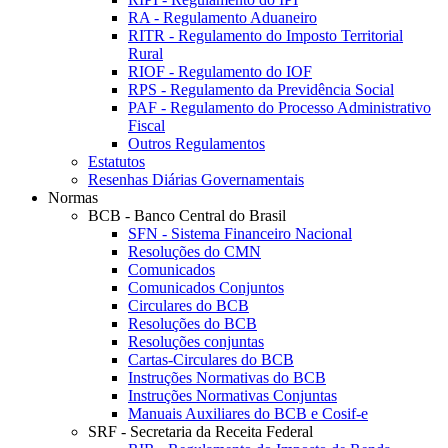
RA - Regulamento Aduaneiro
RITR - Regulamento do Imposto Territorial
Rural
RIOF - Regulamento do IOF
RPS - Regulamento da Previdência Social
PAF - Regulamento do Processo Administrativo
Fiscal
Outros Regulamentos
Estatutos
Resenhas Diárias Governamentais
Normas
BCB - Banco Central do Brasil
SFN - Sistema Financeiro Nacional
Resoluções do CMN
Comunicados
Comunicados Conjuntos
Circulares do BCB
Resoluções do BCB
Resoluções conjuntas
Cartas-Circulares do BCB
Instruções Normativas do BCB
Instruções Normativas Conjuntas
Manuais Auxiliares do BCB e Cosif-e
SRF - Secretaria da Receita Federal