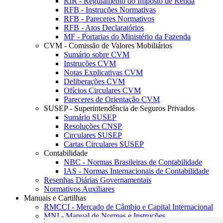
RIR - Regulamento do Imposto de Renda
RFB - Instruções Normativas
RFB - Pareceres Normativos
RFB - Atos Declaratórios
MF - Portarias do Ministério da Fazenda
CVM - Comissão de Valores Mobiliários
Sumário sobre CVM
Instruções CVM
Notas Explicativas CVM
Deliberações CVM
Ofícios Circulares CVM
Pareceres de Orientação CVM
SUSEP - Superintendência de Seguros Privados
Sumário SUSEP
Resoluções CNSP
Circulares SUSEP
Cartas Circulares SUSEP
Contabilidade
NBC - Normas Brasileiras de Contabilidade
IAS - Normas Internacionais de Contabilidade
Resenhas Diárias Governamentais
Normativos Auxiliares
Manuais e Cartilhas
RMCCI - Mercado de Câmbio e Capital Internacional
MNI - Manual de Normas e Instruções