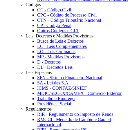
Códigos
CC - Código Civil
CPC - Código de Processo Civil
CTN - Código Tributário Nacional
CP - Código Penal
Outros Códigos e CLT
Leis, Decretos e Medidas Provisórias
Busca de Leis e Decretos
LC - Leis Complementares
LO - Leis Ordinárias
MP - Medidas Provisórias
D - Decretos
DL - Decretos-Leis
Leis Especiais
SFN - Sistema Financeiro Nacional
SA - Lei das S.A.
ICMS - CONFAZ/SINIEF
MDIC/SECEX/CAMEX - Comércio Exterior
Trabalho e Emprego
Previdência Social
Regulamentos
RIR - Regulamento do Imposto de Renda
RMCCI - Mercado de Câmbio e Capital
Internacional
RIPI - Regulamento do IPI