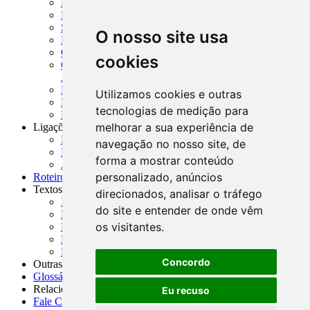
MTVM - Manual de Títulos e Valores Mobiliários
MCR - Manual de Crédito Rural
SISORF - Manual de Organização do SFN
O nosso site usa
MASUP - Manual de Supervisão Bancária
CADOC - Catálogo de Documentos
cookies
CNAE-CONCLA - Classificação Nacional de
Atividades Econômicas
PMF - Cartilhas do BCB
Utilizamos cookies e outras
Manuais Auxiliares do BCB e Cosif-e
tecnologias de medição para
Resenhas Diárias Governamentais
melhorar a sua experiência de
Ligações Externas
Links Úteis
navegação no nosso site, de
Presidência da República
forma a mostrar conteúdo
Agências Nacionais Reguladoras
personalizado, anúncios
Roteiros para Estudos
Textos
direcionados, analisar o tráfego
Índice de Textos
do site e entender de onde vêm
Editorial
os visitantes.
Monografias
Na Imprensa
Fórum de Discussão
Concordo
Outras ferramentas
Glossário
Relacionamento
Eu recuso
Fale Conosco