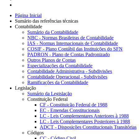
Página Inicial
Sumário das referências técnicas
Contabilidade
Sumário da Contabilidade
NBC - Normas Brasileiras de Contabilidade
IAS - Normas Internacionais de Contabilidade
COSIF - Plano Contábil das Instituições do SFN
PADRON - Plano de Contas Padronizado
Outros Planos de Contas
Especializações da Contabilidade
Contabilidade Administrativa - Subdivisões
Contabilidade Operacional - Subdivisões
Ramificações da Contabilidade
Legislação
Sumário da Legislação
Constituição Federal
CF - Constituição Federal de 1988
EC - Emendas Constitucionais
LC - Leis Complementares Anteriores à 1988
LC - Leis Complementares Posteriores à 1988
ADCT - Disposições Constitucionais Transitórias
Códigos
CC - Código Civil