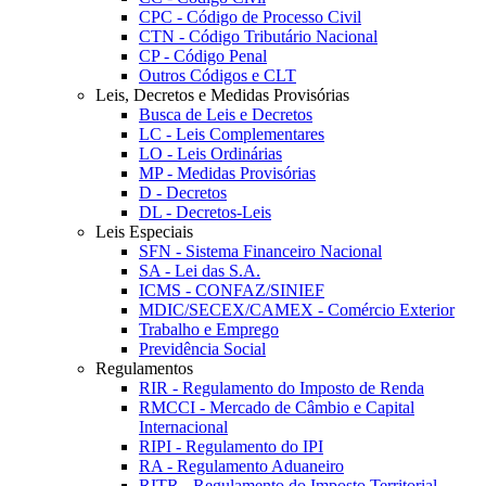
CPC - Código de Processo Civil
CTN - Código Tributário Nacional
CP - Código Penal
Outros Códigos e CLT
Leis, Decretos e Medidas Provisórias
Busca de Leis e Decretos
LC - Leis Complementares
LO - Leis Ordinárias
MP - Medidas Provisórias
D - Decretos
DL - Decretos-Leis
Leis Especiais
SFN - Sistema Financeiro Nacional
SA - Lei das S.A.
ICMS - CONFAZ/SINIEF
MDIC/SECEX/CAMEX - Comércio Exterior
Trabalho e Emprego
Previdência Social
Regulamentos
RIR - Regulamento do Imposto de Renda
RMCCI - Mercado de Câmbio e Capital
Internacional
RIPI - Regulamento do IPI
RA - Regulamento Aduaneiro
RITR - Regulamento do Imposto Territorial