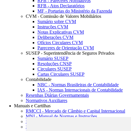
RFB - Pareceres Normativos
RFB - Atos Declaratórios
MF - Portarias do Ministério da Fazenda
CVM - Comissão de Valores Mobiliários
Sumário sobre CVM
Instruções CVM
Notas Explicativas CVM
Deliberações CVM
Ofícios Circulares CVM
Pareceres de Orientação CVM
SUSEP - Superintendência de Seguros Privados
Sumário SUSEP
Resoluções CNSP
Circulares SUSEP
Cartas Circulares SUSEP
Contabilidade
NBC - Normas Brasileiras de Contabilidade
IAS - Normas Internacionais de Contabilidade
Resenhas Diárias Governamentais
Normativos Auxiliares
Manuais e Cartilhas
RMCCI - Mercado de Câmbio e Capital Internacional
MNI - Manual de Normas e Instruções
MTVM - Manual de Títulos e Valores Mobiliários
MCR - Manual de Crédito Rural