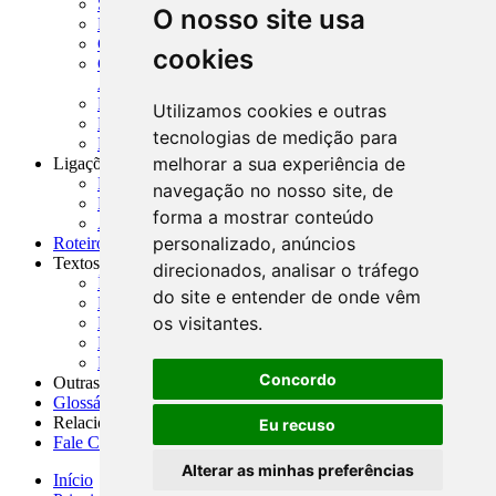
SISORF - Manual de Organização do SFN
O nosso site usa
MASUP - Manual de Supervisão Bancária
CADOC - Catálogo de Documentos
cookies
CNAE-CONCLA - Classificação Nacional de
Atividades Econômicas
PMF - Cartilhas do BCB
Utilizamos cookies e outras
Manuais Auxiliares do BCB e Cosif-e
tecnologias de medição para
Resenhas Diárias Governamentais
melhorar a sua experiência de
Ligações Externas
Links Úteis
navegação no nosso site, de
Presidência da República
forma a mostrar conteúdo
Agências Nacionais Reguladoras
personalizado, anúncios
Roteiros para Estudos
Textos
direcionados, analisar o tráfego
Índice de Textos
do site e entender de onde vêm
Editorial
os visitantes.
Monografias
Na Imprensa
Fórum de Discussão
Concordo
Outras ferramentas
Glossário
Relacionamento
Eu recuso
Fale Conosco
Alterar as minhas preferências
Início