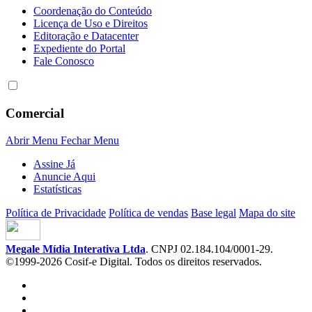
Coordenação do Conteúdo
Licença de Uso e Direitos
Editoração e Datacenter
Expediente do Portal
Fale Conosco
Comercial
Abrir Menu
Fechar Menu
Assine Já
Anuncie Aqui
Estatísticas
Política de Privacidade
Política de vendas
Base legal
Mapa do site
Megale Mídia Interativa Ltda
. CNPJ 02.184.104/0001-29.
©1999-2026 Cosif-e Digital. Todos os direitos reservados.