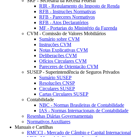
SRF - Secretaria da Receita Federal
RIR - Regulamento do Imposto de Renda
RFB - Instruções Normativas
RFB - Pareceres Normativos
RFB - Atos Declaratórios
MF - Portarias do Ministério da Fazenda
CVM - Comissão de Valores Mobiliários
Sumário sobre CVM
Instruções CVM
Notas Explicativas CVM
Deliberações CVM
Ofícios Circulares CVM
Pareceres de Orientação CVM
SUSEP - Superintendência de Seguros Privados
Sumário SUSEP
Resoluções CNSP
Circulares SUSEP
Cartas Circulares SUSEP
Contabilidade
NBC - Normas Brasileiras de Contabilidade
IAS - Normas Internacionais de Contabilidade
Resenhas Diárias Governamentais
Normativos Auxiliares
Manuais e Cartilhas
RMCCI - Mercado de Câmbio e Capital Internacional