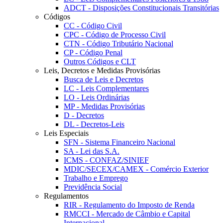
ADCT - Disposições Constitucionais Transitórias
Códigos
CC - Código Civil
CPC - Código de Processo Civil
CTN - Código Tributário Nacional
CP - Código Penal
Outros Códigos e CLT
Leis, Decretos e Medidas Provisórias
Busca de Leis e Decretos
LC - Leis Complementares
LO - Leis Ordinárias
MP - Medidas Provisórias
D - Decretos
DL - Decretos-Leis
Leis Especiais
SFN - Sistema Financeiro Nacional
SA - Lei das S.A.
ICMS - CONFAZ/SINIEF
MDIC/SECEX/CAMEX - Comércio Exterior
Trabalho e Emprego
Previdência Social
Regulamentos
RIR - Regulamento do Imposto de Renda
RMCCI - Mercado de Câmbio e Capital
Internacional