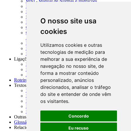
MNI - Manual de Normas e Instruções
MTVM - Manual de Títulos e Valores Mobiliários
MCR - Manual de Crédito Rural
SISORF - Manual de Organização do SFN
O nosso site usa
MASUP - Manual de Supervisão Bancária
CADOC - Catálogo de Documentos
cookies
CNAE-CONCLA - Classificação Nacional de
Atividades Econômicas
PMF - Cartilhas do BCB
Utilizamos cookies e outras
Manuais Auxiliares do BCB e Cosif-e
tecnologias de medição para
Resenhas Diárias Governamentais
melhorar a sua experiência de
Ligações Externas
Links Úteis
navegação no nosso site, de
Presidência da República
forma a mostrar conteúdo
Agências Nacionais Reguladoras
personalizado, anúncios
Roteiros para Estudos
Textos
direcionados, analisar o tráfego
Índice de Textos
do site e entender de onde vêm
Editorial
os visitantes.
Monografias
Na Imprensa
Fórum de Discussão
Concordo
Outras ferramentas
Glossário
Relacionamento
Eu recuso