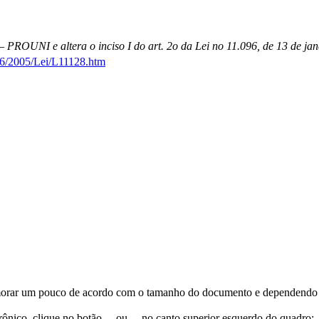
PROUNI e altera o inciso I do art. 2o da Lei no 11.096, de 13 de ja
06/2005/Lei/L11128.htm
orar um pouco de acordo com o tamanho do documento e dependendo d
trônico, clique no botão
ou
no canto superior esquerdo do quadro;