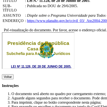
TÍTULO
:
Lei N.º 11.128, de 28 de Junho de 2005
.
SUB-
:
Publicada no DOU de 29/6/2005.
TÍTULO
ASSUNTO
:
Dispõe sobre o Programa Universidade para Todos – 
ENDEREÇO
:
https://www.planalto.gov.br/ccivil_03/_Ato2004-20
Pré-visualização do documento. Por favor, acesse o endereço oficial.
Voltar
Instruções
O documento será aberto no quadro por carregamento externo;
Aguarde alguns segundos para receber o documento. Pode dem
Para imprimir, clique no botão correspondente nesta página;
Para expandir ou encolher o documento na janela do Cosif Ele