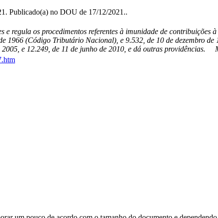
21. Publicado(a) no DOU de 17/12/2021..
es e regula os procedimentos referentes à imunidade de contribuições à 
o de 1966 (Código Tributário Nacional), e 9.532, de 10 de dezembro de
 de 2005, e 12.249, de 11 de junho de 2010, e dá outras providências
7.htm
orar um pouco de acordo com o tamanho do documento e dependendo d