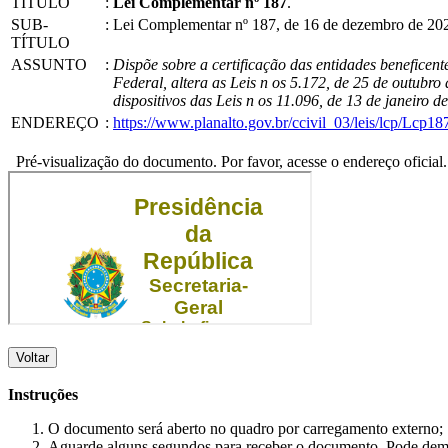
TÍTULO
:
Lei Complementar nº 187
.
SUB-
:
Lei Complementar nº 187, de 16 de dezembro de 20
TÍTULO
ASSUNTO
:
Dispõe sobre a certificação das entidades beneficent
Federal, altera as Leis n os 5.172, de 25 de outubr
dispositivos das Leis n os 11.096, de 13 de janeiro
ENDEREÇO
:
https://www.planalto.gov.br/ccivil_03/leis/lcp/Lcp18
Pré-visualização do documento. Por favor, acesse o endereço oficial.
Voltar
Instruções
O documento será aberto no quadro por carregamento externo;
Aguarde alguns segundos para receber o documento. Pode dem