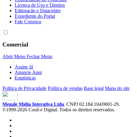
Licença de Uso e Direitos
Editoração e Datacenter
Expediente do Portal
Fale Conosco
Comercial
Abrir Menu
Fechar Menu
Assine Já
Anuncie Aqui
Estatísticas
Política de Privacidade
Política de vendas
Base legal
Mapa do site
Megale Mídia Interativa Ltda
. CNPJ 02.184.104/0001-29.
©1999-2026 Cosif-e Digital. Todos os direitos reservados.