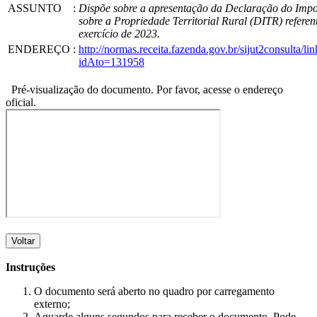
ASSUNTO
:
Dispõe sobre a apresentação da Declaração do Impo
sobre a Propriedade Territorial Rural (DITR) referen
exercício de 2023.
ENDEREÇO
:
http://normas.receita.fazenda.gov.br/sijut2consulta/lin
idAto=131958
Pré-visualização do documento. Por favor, acesse o endereço
oficial.
Voltar
Instruções
O documento será aberto no quadro por carregamento
externo;
Aguarde alguns segundos para receber o documento. Pode