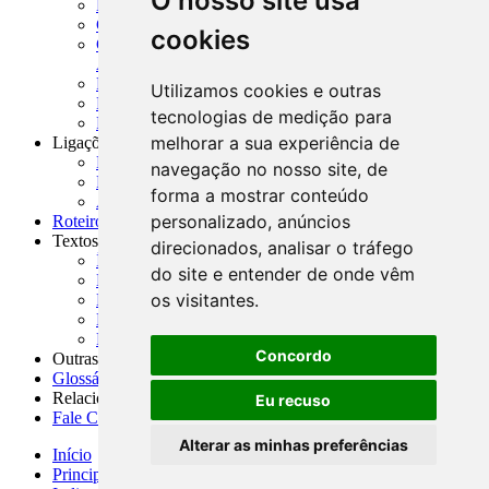
O nosso site usa
MASUP - Manual de Supervisão Bancária
CADOC - Catálogo de Documentos
cookies
CNAE-CONCLA - Classificação Nacional de
Atividades Econômicas
PMF - Cartilhas do BCB
Utilizamos cookies e outras
Manuais Auxiliares do BCB e Cosif-e
tecnologias de medição para
Resenhas Diárias Governamentais
melhorar a sua experiência de
Ligações Externas
Links Úteis
navegação no nosso site, de
Presidência da República
forma a mostrar conteúdo
Agências Nacionais Reguladoras
personalizado, anúncios
Roteiros para Estudos
Textos
direcionados, analisar o tráfego
Índice de Textos
do site e entender de onde vêm
Editorial
os visitantes.
Monografias
Na Imprensa
Fórum de Discussão
Concordo
Outras ferramentas
Glossário
Relacionamento
Eu recuso
Fale Conosco
Alterar as minhas preferências
Início
Principais notícias