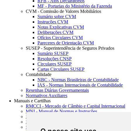
RFB - Atos Declaratórios
MF - Portarias do Ministério da Fazenda
CVM - Comissão de Valores Mobiliários
Sumário sobre CVM
Instruções CVM
Notas Explicativas CVM
Deliberações CVM
Ofícios Circulares CVM
Pareceres de Orientação CVM
SUSEP - Superintendência de Seguros Privados
Sumário SUSEP
Resoluções CNSP
Circulares SUSEP
Cartas Circulares SUSEP
Contabilidade
NBC - Normas Brasileiras de Contabilidade
IAS - Normas Internacionais de Contabilidade
Resenhas Diárias Governamentais
Normativos Auxiliares
Manuais e Cartilhas
RMCCI - Mercado de Câmbio e Capital Internacional
MNI - Manual de Normas e Instruções
MTVM - Manual de Títulos e Valores Mobiliários
MCR - Manual de Crédito Rural
SISORF - Manual de Organização do SFN