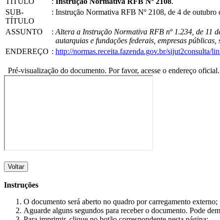
TÍTULO
:
Instrução Normativa RFB Nº 2108
.
SUB-
:
Instrução Normativa RFB Nº 2108, de 4 de outubro 
TÍTULO
ASSUNTO
:
Altera a Instrução Normativa RFB nº 1.234, de 11 de
autarquias e fundações federais, empresas públicas, 
ENDEREÇO
:
http://normas.receita.fazenda.gov.br/sijut2consulta/
Pré-visualização do documento. Por favor, acesse o endereço oficial.
Voltar
Instruções
O documento será aberto no quadro por carregamento externo;
Aguarde alguns segundos para receber o documento. Pode dem
Para imprimir, clique no botão correspondente nesta página;