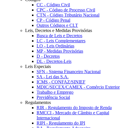
CC - Código Civil
CPC - Código de Processo Civil
CTN - Código Tributário Nacional
CP - Código Penal
Outros Códigos e CLT
Leis, Decretos e Medidas Provisórias
Busca de Leis e Decretos
LC - Leis Complementares
LO - Leis Ordinárias
MP - Medidas Provisórias
D - Decretos
DL - Decretos-Leis
Leis Especiais
SFN - Sistema Financeiro Nacional
SA - Lei das S.A.
ICMS - CONFAZ/SINIEF
MDIC/SECEX/CAMEX - Comércio Exterior
Trabalho e Emprego
Previdência Social
Regulamentos
RIR - Regulamento do Imposto de Renda
RMCCI - Mercado de Câmbio e Capital
Internacional
RIPI - Regulamento do IPI