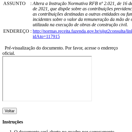
ASSUNTO
:
Altera a Instrução Normativa RFB nº 2.021, de 16 de
de 2021, que dispõe sobre as contribuições previdenc
as contribuições destinadas a outras entidades ou fu
incidentes sobre o valor da remuneração da mão de 
utilizada na execução de obras de construção civil.
ENDEREÇO
:
http://normas.receita.fazenda.gov.br/sijut2consulta/lin
idAto=117915
Pré-visualização do documento. Por favor, acesse o endereço
oficial.
Voltar
Instruções
O documento será aberto no quadro por carregamento