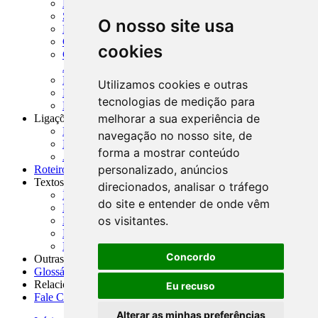
MCR - Manual de Crédito Rural
SISORF - Manual de Organização do SFN
O nosso site usa
MASUP - Manual de Supervisão Bancária
CADOC - Catálogo de Documentos
cookies
CNAE-CONCLA - Classificação Nacional de
Atividades Econômicas
PMF - Cartilhas do BCB
Utilizamos cookies e outras
Manuais Auxiliares do BCB e Cosif-e
tecnologias de medição para
Resenhas Diárias Governamentais
melhorar a sua experiência de
Ligações Externas
Links Úteis
navegação no nosso site, de
Presidência da República
forma a mostrar conteúdo
Agências Nacionais Reguladoras
personalizado, anúncios
Roteiros para Estudos
Textos
direcionados, analisar o tráfego
Índice de Textos
do site e entender de onde vêm
Editorial
os visitantes.
Monografias
Na Imprensa
Fórum de Discussão
Concordo
Outras ferramentas
Glossário
Relacionamento
Eu recuso
Fale Conosco
Alterar as minhas preferências