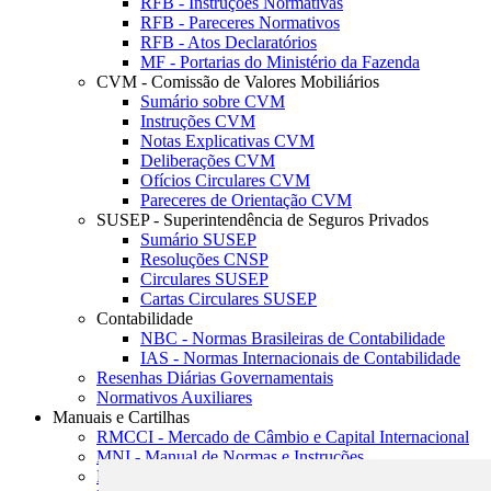
RFB - Instruções Normativas
RFB - Pareceres Normativos
RFB - Atos Declaratórios
MF - Portarias do Ministério da Fazenda
CVM - Comissão de Valores Mobiliários
Sumário sobre CVM
Instruções CVM
Notas Explicativas CVM
Deliberações CVM
Ofícios Circulares CVM
Pareceres de Orientação CVM
SUSEP - Superintendência de Seguros Privados
Sumário SUSEP
Resoluções CNSP
Circulares SUSEP
Cartas Circulares SUSEP
Contabilidade
NBC - Normas Brasileiras de Contabilidade
IAS - Normas Internacionais de Contabilidade
Resenhas Diárias Governamentais
Normativos Auxiliares
Manuais e Cartilhas
RMCCI - Mercado de Câmbio e Capital Internacional
MNI - Manual de Normas e Instruções
MTVM - Manual de Títulos e Valores Mobiliários