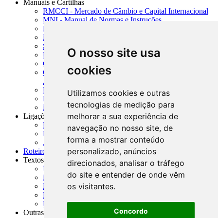
Manuais e Cartilhas
RMCCI - Mercado de Câmbio e Capital Internacional
MNI - Manual de Normas e Instruções
MTVM - Manual de Títulos e Valores Mobiliários
MCR - Manual de Crédito Rural
SISORF - Manual de Organização do SFN
O nosso site usa
MASUP - Manual de Supervisão Bancária
CADOC - Catálogo de Documentos
cookies
CNAE-CONCLA - Classificação Nacional de
Atividades Econômicas
PMF - Cartilhas do BCB
Utilizamos cookies e outras
Manuais Auxiliares do BCB e Cosif-e
tecnologias de medição para
Resenhas Diárias Governamentais
melhorar a sua experiência de
Ligações Externas
Links Úteis
navegação no nosso site, de
Presidência da República
forma a mostrar conteúdo
Agências Nacionais Reguladoras
personalizado, anúncios
Roteiros para Estudos
Textos
direcionados, analisar o tráfego
Índice de Textos
do site e entender de onde vêm
Editorial
os visitantes.
Monografias
Na Imprensa
Fórum de Discussão
Concordo
Outras ferramentas