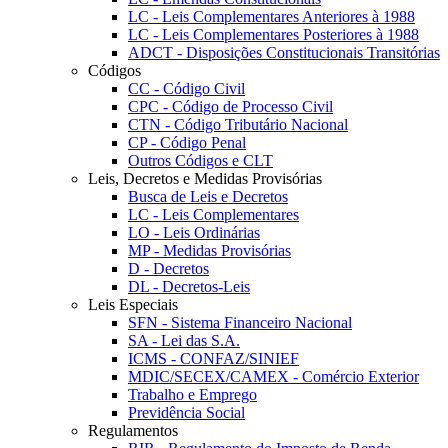
LC - Leis Complementares Anteriores à 1988
LC - Leis Complementares Posteriores à 1988
ADCT - Disposições Constitucionais Transitórias
Códigos
CC - Código Civil
CPC - Código de Processo Civil
CTN - Código Tributário Nacional
CP - Código Penal
Outros Códigos e CLT
Leis, Decretos e Medidas Provisórias
Busca de Leis e Decretos
LC - Leis Complementares
LO - Leis Ordinárias
MP - Medidas Provisórias
D - Decretos
DL - Decretos-Leis
Leis Especiais
SFN - Sistema Financeiro Nacional
SA - Lei das S.A.
ICMS - CONFAZ/SINIEF
MDIC/SECEX/CAMEX - Comércio Exterior
Trabalho e Emprego
Previdência Social
Regulamentos