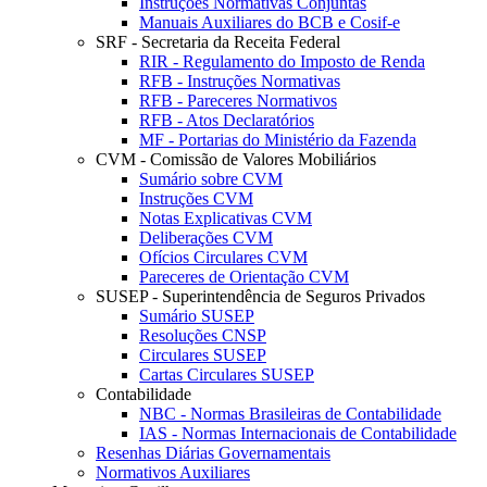
Instruções Normativas Conjuntas
Manuais Auxiliares do BCB e Cosif-e
SRF - Secretaria da Receita Federal
RIR - Regulamento do Imposto de Renda
RFB - Instruções Normativas
RFB - Pareceres Normativos
RFB - Atos Declaratórios
MF - Portarias do Ministério da Fazenda
CVM - Comissão de Valores Mobiliários
Sumário sobre CVM
Instruções CVM
Notas Explicativas CVM
Deliberações CVM
Ofícios Circulares CVM
Pareceres de Orientação CVM
SUSEP - Superintendência de Seguros Privados
Sumário SUSEP
Resoluções CNSP
Circulares SUSEP
Cartas Circulares SUSEP
Contabilidade
NBC - Normas Brasileiras de Contabilidade
IAS - Normas Internacionais de Contabilidade
Resenhas Diárias Governamentais
Normativos Auxiliares