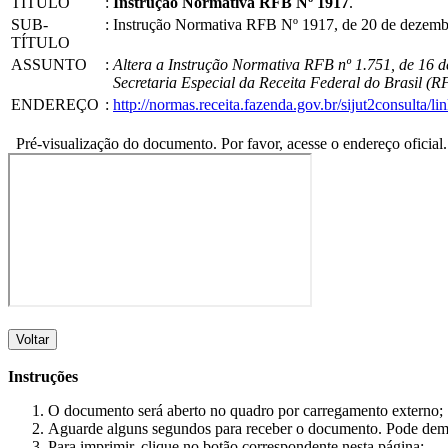
TÍTULO
:
Instrução Normativa RFB Nº 1917
.
SUB-
:
Instrução Normativa RFB Nº 1917, de 20 de dezembr
TÍTULO
ASSUNTO
:
Altera a Instrução Normativa RFB nº 1.751, de 16 de
Secretaria Especial da Receita Federal do Brasil (
ENDEREÇO
:
http://normas.receita.fazenda.gov.br/sijut2consulta/
Pré-visualização do documento. Por favor, acesse o endereço oficial.
Voltar
Instruções
O documento será aberto no quadro por carregamento externo;
Aguarde alguns segundos para receber o documento. Pode dem
Para imprimir, clique no botão correspondente nesta página;