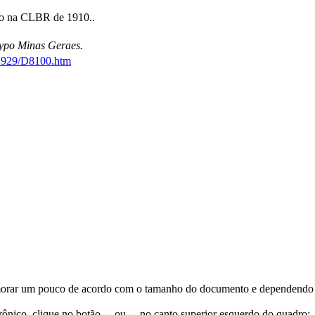
ado na CLBR de 1910..
typo Minas Geraes.
0-1929/D8100.htm
orar um pouco de acordo com o tamanho do documento e dependendo d
trônico, clique no botão
ou
no canto superior esquerdo do quadro;