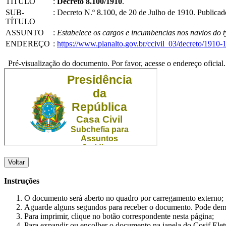
TÍTULO
:
Decreto 8.100/1910
.
SUB-
:
Decreto N.º 8.100, de 20 de Julho de 1910. Public
TÍTULO
ASSUNTO
:
Estabelece os cargos e incumbencias nos navios do 
ENDEREÇO
:
https://www.planalto.gov.br/ccivil_03/decreto/191
Pré-visualização do documento. Por favor, acesse o endereço oficial.
Voltar
Instruções
O documento será aberto no quadro por carregamento externo;
Aguarde alguns segundos para receber o documento. Pode dem
Para imprimir, clique no botão correspondente nesta página;
Para expandir ou encolher o documento na janela do Cosif Ele