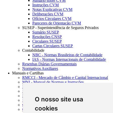
Sumário sobre CVM
Instruções CVM
Notas Explicativas CVM
Deliberações CVM
Ofícios Circulares CVM
Pareceres de Orientação CVM
SUSEP - Superintendência de Seguros Privados
Sumário SUSEP
Resoluções CNSP
Circulares SUSEP
Cartas Circulares SUSEP
Contabilidade
NBC - Normas Brasileiras de Contabilidade
IAS - Normas Internacionais de Contabilidade
Resenhas Diárias Governamentais
Normativos Auxiliares
Manuais e Cartilhas
RMCCI - Mercado de Câmbio e Capital Internacional
MNI - Manual de Normas e Instruções
MTVM - Manual de Títulos e Valores Mobiliários
MCR - Manual de Crédito Rural
SISORF - Manual de Organização do SFN
O nosso site usa
MASUP - Manual de Supervisão Bancária
CADOC - Catálogo de Documentos
cookies
CNAE-CONCLA - Classificação Nacional de