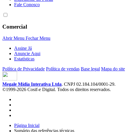
Fale Conosco
Comercial
Abrir Menu
Fechar Menu
Assine Já
Anuncie Aqui
Estatísticas
Política de Privacidade
Política de vendas
Base legal
Mapa do site
Megale Mídia Interativa Ltda
. CNPJ 02.184.104/0001-29.
©1999-2026 Cosif-e Digital. Todos os direitos reservados.
Página Inicial
Sumário das referências técnicas